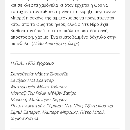
και σε κλεφτά χαμόγελα, κι όταν έρχεται η ώρα να
κοιταχτεί στον καθρέφτη, γίνεται η έκρηξη μεγατόνων.
Μπορεί η σεκάνς της αιματοχυσίας να πραγματώνεται
κάτω από το φως του ήλιου, αλλά ο Ντε Νίρο έχει
βυθίσει τον ήρωά του στο απόλυτο σκοτάδι: οργή,
αποστροφή, χάσιμο. Ένα αιματοβαμμένο δάχτυλο στην
σκανδάλη. (
Πόλυ Λυκούργου, flix.gr
)
Η.Π.Α., 1976, έγχρωμο
Σκηνοθεσία: Μάρτιν Σκορσέζε
Σενάριο: Πολ Σρέιντερ
Φωτογραφία: Μάικλ Τσάπμαν
Μοντάζ: Τομ Ρολφ, Μέλβιν Σαπίρο
Μουσική: Μπέρναρντ Χέρμαν
Πρωταγωνιστούν: Ρόμπερτ Ντε Νίρο, Τζόντι Φόστερ,
Σίμπιλ Σέπερντ, Άλμπερτ Μπρουκς, Πίτερ Μπόιλ,
Χάρβεϊ Καϊτέλ