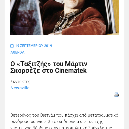
19 ΣΕΠΤΕΜΒΡΊΟΥ 2019
AGENDA
O «Ταξιτζής» του Μάρτιν
Σκορσέζε στο Cinematek
Συντάκτης:
Newsville
Βετεράνος του Βιετνάμ που πάσχει από μετατραυματικό
σύνδρομο αϋπνίας, βρίσκει δουλειά ως ταξιτζής
νυχτερινής βάρδιας στην μητροπολιτική ζούγκλα της