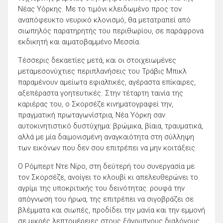
Νέας Υόρκης. Με το τιμόνι κλειδωμένο προς τον
αναπόφευκτο νευρικό κλονισμό, θα μετατραπεί από
σιωπηλός παρατηρητής του περιθωρίου, σε παράφρονα
εκδικητή και αιματοβαμμένο Μεσσία.
Τέσσερις δεκαετίες μετά, και οι στοιχειωμένες
μεταμεσονύχτιες περιπλανήσεις του Τράβις Μπικλ
παραμένουν αμείωτα εφιαλτικές, αγέραστα επίκαιρες,
αξεπέραστα γοητευτικές. Στην τέταρτη ταινία της
καριέρας του, ο Σκορσέζε κινηματογραφεί την,
πραγματική πρωταγωνίστρια, Νέα Υόρκη σαν
αυτοκινητιστικό δυστύχημα: βρώμικα, βίαια, τραυματικά,
αλλά με μία δαιμονισμένη αναγκαιότητα στη σύλληψη
των εικόνων που δεν σου επιτρέπει να μην κοιτάξεις.
O Ρόμπερτ Ντε Νίρο, στη δεύτερή του συνεργασία με
τον Σκορσέζε, ανοίγει το κλουβί κι απελευθερώνει το
αγρίμι της υποκριτικής του δεινότητας: ρουφά την
απόγνωση του ήρωα, της επιτρέπει να σιγοβράζει σε
βλέμματα και σιωπές, προδίδει την μανία και την εμμονή
σε μικρές λεπτομέρειες στους ξάγρυπνους διαλόγους