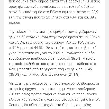
που δόθηκε στην δημοσιότητα την Παρασκευή. Ο μέσος
όρος ηλικίας ενός εργαζομένου με σταθερή σύμβαση
στον ιδιωτικό τομέα στο Βέλγιο έφτασε φέτος τα 38,9
έτη, την στιγμή που το 2017 ήταν στα 43,4 έτη και 39,9
πέρυσι.
Την τελευταία πενταετία, ο αριθμός των εργαζομένων
ηλικίας 50 ετών και άνω στην αγορά εργασίας μειώθηκε
κατά 35%, ενώ αυτός των ατόμων ηλικίας 18-35 ετών
αυξήθηκε κατά 44,5%. Ως εκ τούτου, αυτό το ηλικιακό
γκρουπ έφτασε να γίνει το 2021 η μεγαλύτερη ομάδα
εργαζόμενου πληθυσμού με ποσοστό 38,3%. Μερίδιο
το οποίο αυξήθηκε και φέτος και διαμορφώθηκε στο
42%, μπροστά από το γκρουπ ατόμων ηλικίας 35-49
(36,9%) και ηλικίας 50 ετών και άνω (21,1%).
Με αυτή την αναζωογόνηση του ενεργού πληθυσμού, οι
εταιρείες έρχονται αντιμέτωπες με νέες προκλήσεις.
«Οι εταιρείες πρέπει τώρα να είναι και να παραμείνουν
ελκυστικός εργοδότης για τους νέους», εξηγεί ο Benoît
Caufriez, διευθυντής της Acerta Consult, ο οποίος