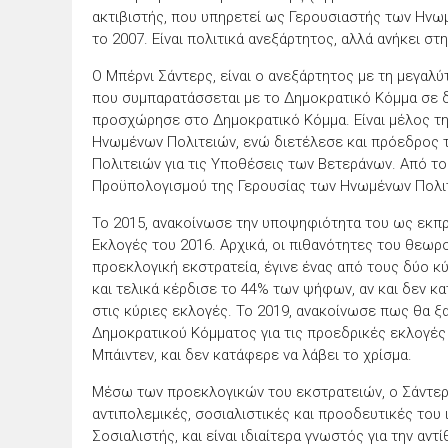
ακτιβιστής, που υπηρετεί ως Γερουσιαστής των Ηνωμ
το 2007. Είναι πολιτικά ανεξάρτητος, αλλά ανήκει σ
Ο Μπέρνι Σάντερς, είναι ο ανεξάρτητος με τη μεγαλ
που συμπαρατάσσεται με το Δημοκρατικό Κόμμα σε δ
προσχώρησε στο Δημοκρατικό Κόμμα. Είναι μέλος τ
Ηνωμένων Πολιτειών, ενώ διετέλεσε και πρόεδρος 
Πολιτειών για τις Υποθέσεις των Βετεράνων. Από το
Προϋπολογισμού της Γερουσίας των Ηνωμένων Πολι
To 2015, ανακοίνωσε την υποψηφιότητα του ως εκπ
Εκλογές του 2016. Αρχικά, οι πιθανότητες του θεωρ
προεκλογική εκστρατεία, έγινε ένας από τους δύο κ
και τελικά κέρδισε το 44% των ψήφων, αν και δεν κ
στις κύριες εκλογές. Το 2019, ανακοίνωσε πως θα ξ
Δημοκρατικού Κόμματος για τις προεδρικές εκλογές
Μπάιντεν, και δεν κατάφερε να λάβει το χρίσμα.
Μέσω των προεκλογικών του εκστρατειών, ο Σάντερς 
αντιπολεμικές, σοσιαλιστικές και προοδευτικές του
Σοσιαλιστής, και είναι ιδιαίτερα γνωστός για την αντ