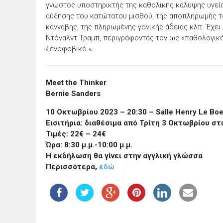
γνωστός υποστηρικτής της καθολικής κάλυψης υγεία
αύξησης του κατώτατου μισθού, της αποπληρωμής το
κάνναβης, της πληρωμένης γονικής άδειας κλπ. Έχε
Ντόναλντ Τραμπ, περιγράφοντάς τον ως «παθολογικό 
ξενοφοβικό «.
Meet the Thinker
Bernie Sanders
10 Οκτωβρίου 2023 – 20:30 – Salle Henry Le Bo
Εισιτήρια: διαθέσιμα από Τρίτη 3 Οκτωβρίου στι
Τιμές: 22€ – 24€
Ώρα: 8:30 μ.μ.-10:00 μ.μ.
Η εκδήλωση θα γίνει στην αγγλική γλώσσα
Περισσότερα,
εδώ