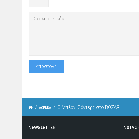
/
/
Ο Μπέρνι Σάντερς στο BOZAR
AGENDA
NEWSLETTER
INSTAG