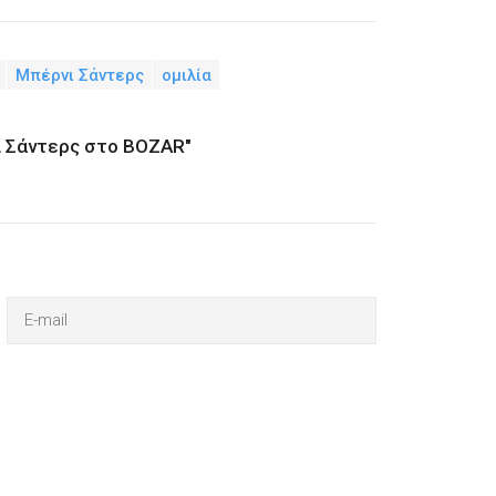
Μπέρνι Σάντερς
ομιλία
ι Σάντερς στο BOZAR"