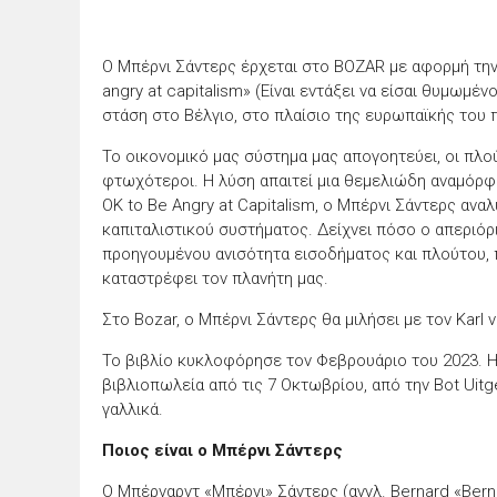
Ο Μπέρνι Σάντερς έρχεται στο BOZAR με αφορμή την 
angry at capitalism» (Είναι εντάξει να είσαι θυμωμέν
στάση στο Βέλγιο, στο πλαίσιο της ευρωπαϊκής του 
Το οικονομικό μας σύστημα μας απογοητεύει, οι πλού
φτωχότεροι. Η λύση απαιτεί μια θεμελιώδη αναμόρφωσ
OK to Be Angry at Capitalism, ο Μπέρνι Σάντερς ανα
καπιταλιστικού συστήματος. Δείχνει πόσο ο απεριόρι
προηγουμένου ανισότητα εισοδήματος και πλούτου, 
καταστρέφει τον πλανήτη μας.
Στο Bozar, ο Μπέρνι Σάντερς θα μιλήσει με τον Karl 
Το βιβλίο κυκλοφόρησε τον Φεβρουάριο του 2023. Η
βιβλιοπωλεία από τις 7 Οκτωβρίου, από την Bot Uitg
γαλλικά.
Ποιος είναι ο Μπέρνι Σάντερς
Ο Μπέρναρντ «Μπέρνι» Σάντερς (αγγλ. Bernard «Berni