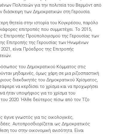
ένων Πολιτειών για την πολιτεία του Βερμόντ από
την διάσκεψη των Δημοκρατικών στη Γερουσία.
ύτερη θητεία στην ιστορία του Κογκρέσου, παρόλο
ιάφορες επιτροπές που συμμετέχει. Το 2015,
ης Επιτροπής Προϋπολογισμού της Γερουσίας των
της Επιτροπής της Γερουσίας των Ηνωμένων
 2021, είναι Πρόεδρος της Επιτροπής
τειών.
ρόσωπος του Δημοκρατικού Κόμματος στις
ούνταν μηδαμινές, όμως χάρη σε μια ριζοσπαστική
ύριους διεκδικητές του Δημοκρατικού Χρίσματος,
ατάφερε να κερδίσει το χρίσμα και να προχωρήσει
ανά ήταν υποψήφιος για το χρίσμα του
 του 2020. Ήλθε δεύτερος πίσω από τον Τζο
έγινε γνωστός για τις οικολογικές,
 ιδέες. Αυτοπροσδιορίζεται ως Δημοκρατικός
ίθεση του στην οικονομική ανισότητα. Είναι