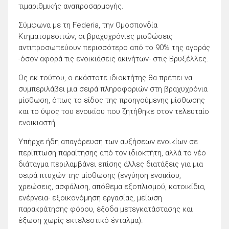
τιμαριθμικής αναπροσαρμογής.
Σύμφωνα με τη Federia, την Ομοσπονδία
Κτηματομεσιτών, οι βραχυχρόνιες μισθώσεις
αντιπροσωπεύουν περισσότερο από το 90% της αγοράς
-όσον αφορά τις ενοικιάσεις ακινήτων- στις Βρυξέλλες.
Ως εκ τούτου, ο εκάστοτε ιδιοκτήτης θα πρέπει να
συμπεριλάβει μια σειρά πληροφοριών στη βραχυχρόνια
μίσθωση, όπως το είδος της προηγούμενης μίσθωσης
και το ύψος του ενοικίου που ζητήθηκε στον τελευταίο
ενοικιαστή.
Υπήρχε ήδη απαγόρευση των αυξήσεων ενοικίων σε
περίπτωση παραίτησης από τον ιδιοκτήτη, αλλά το νέο
διάταγμα περιλαμβάνει επίσης άλλες διατάξεις για μια
σειρά πτυχών της μίσθωσης (εγγύηση ενοικίου,
χρεώσεις, ασφάλιση, απόθεμα εξοπλισμού, κατοικίδια,
ενέργεια- εξοικονόμηση εργασίας, μείωση
παρακράτησης φόρου, έξοδα μετεγκατάστασης και
έξωση χωρίς εκτελεστικό ένταλμα).