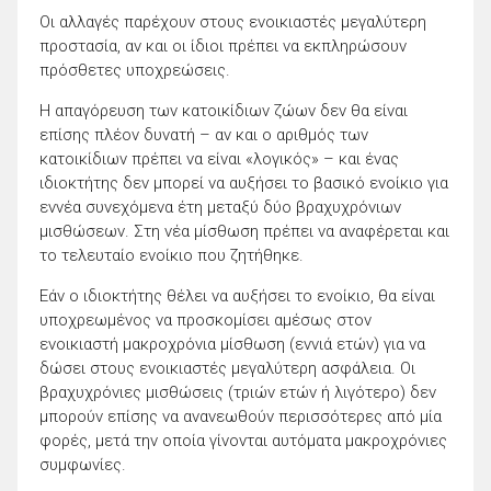
Οι αλλαγές παρέχουν στους ενοικιαστές μεγαλύτερη
προστασία, αν και οι ίδιοι πρέπει να εκπληρώσουν
πρόσθετες υποχρεώσεις.
Η απαγόρευση των κατοικίδιων ζώων δεν θα είναι
επίσης πλέον δυνατή – αν και ο αριθμός των
κατοικίδιων πρέπει να είναι «λογικός» – και ένας
ιδιοκτήτης δεν μπορεί να αυξήσει το βασικό ενοίκιο για
εννέα συνεχόμενα έτη μεταξύ δύο βραχυχρόνιων
μισθώσεων. Στη νέα μίσθωση πρέπει να αναφέρεται και
το τελευταίο ενοίκιο που ζητήθηκε.
Εάν ο ιδιοκτήτης θέλει να αυξήσει το ενοίκιο, θα είναι
υποχρεωμένος να προσκομίσει αμέσως στον
ενοικιαστή μακροχρόνια μίσθωση (εννιά ετών) για να
δώσει στους ενοικιαστές μεγαλύτερη ασφάλεια. Οι
βραχυχρόνιες μισθώσεις (τριών ετών ή λιγότερο) δεν
μπορούν επίσης να ανανεωθούν περισσότερες από μία
φορές, μετά την οποία γίνονται αυτόματα μακροχρόνιες
συμφωνίες.