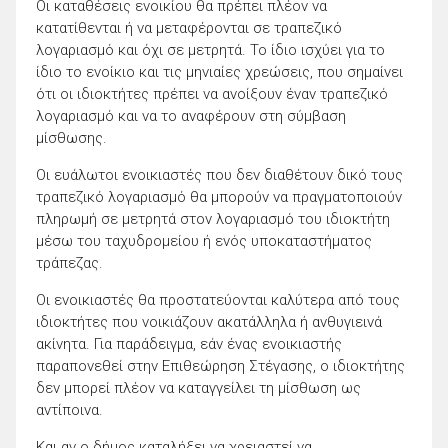
Οι καταθέσεις ενοικίου θα πρέπει πλέον να
κατατίθενται ή να μεταφέρονται σε τραπεζικό
λογαριασμό και όχι σε μετρητά. Το ίδιο ισχύει για το
ίδιο το ενοίκιο και τις μηνιαίες χρεώσεις, που σημαίνει
ότι οι ιδιοκτήτες πρέπει να ανοίξουν έναν τραπεζικό
λογαριασμό και να το αναφέρουν στη σύμβαση
μίσθωσης.
Οι ευάλωτοι ενοικιαστές που δεν διαθέτουν δικό τους
τραπεζικό λογαριασμό θα μπορούν να πραγματοποιούν
πληρωμή σε μετρητά στον λογαριασμό του ιδιοκτήτη
μέσω του ταχυδρομείου ή ενός υποκαταστήματος
τράπεζας.
Οι ενοικιαστές θα προστατεύονται καλύτερα από τους
ιδιοκτήτες που νοικιάζουν ακατάλληλα ή ανθυγιεινά
ακίνητα. Για παράδειγμα, εάν ένας ενοικιαστής
παραπονεθεί στην Επιθεώρηση Στέγασης, ο ιδιοκτήτης
δεν μπορεί πλέον να καταγγείλει τη μίσθωση ως
αντίποινα.
Και αν ο δήμος καταλήξει να χρειαστεί να