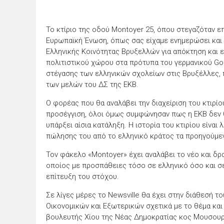
Το κτίριο της οδού Montoyer 25, όπου στεγαζόταν ε
Ευρωπαϊκή Ένωση, όπως σας είχαμε ενημερώσει και π
Ελληνικής Κοινότητας Βρυξελλών για απόκτηση και ε
πολιτιστικού χώρου στα πρότυπα του γερμανικού Go
στέγασης των ελληνικών σχολείων στις Βρυξέλλες, 
των μελών του ΔΣ της ΕΚΒ.
Ο φορέας που θα αναλάβει την διαχείριση του κτιρίο
προσέγγιση, όλοι όμως συμφώνησαν πως η ΕΚΒ δεν θα
υπάρξει αίσια κατάληξη. Η ιστορία του κτιρίου είναι
πώλησης του από το ελληνικό κράτος τα προηγούμεν
Τον φάκελο «Montoyer» έχει αναλάβει το νέο και δρ
οποίος με προσπάθειες τόσο σε ελληνικό όσο και σε
επίτευξη του στόχου.
Σε λίγες μέρες το Newsville θα έχει στην διάθεσή τ
Οικονομικών και Εξωτερικών σχετικά με το θέμα και
βουλευτής Χίου της Νέας Δημοκρατίας κος Μουσου