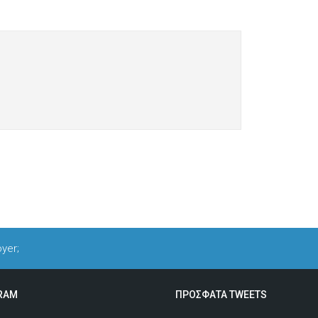
oyer;
RAM
ΠΡΟΣΦΑΤΑ TWEETS