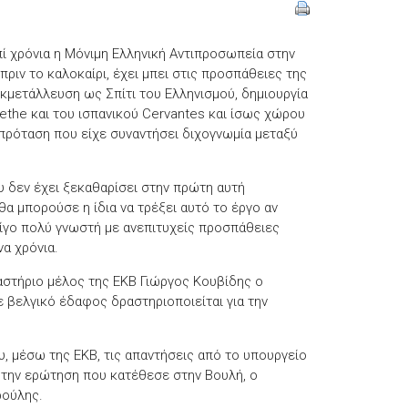
πί χρόνια η Μόνιμη Ελληνική Αντιπροσωπεία στην
ριν το καλοκαίρι, έχει μπει στις προσπάθειες της
κμετάλλευση ως Σπίτι του Ελληνισμού, δημιουργία
ethe και του ισπανικού Cervantes και ίσως χώρου
πρόταση που είχε συναντήσει διχογνωμία μεταξύ
υ δεν έχει ξεκαθαρίσει στην πρώτη αυτή
 μπορούσε η ίδια να τρέξει αυτό το έργο αν
 λίγο πολύ γνωστή με ανεπιτυχείς προσπάθειες
α χρόνια.
αστήριο μέλος της ΕΚΒ Γιώργος Κουβίδης ο
 βελγικό έδαφος δραστηριοποιείται για την
ου, μέσω της ΕΚΒ, τις απαντήσεις από το υπουργείο
 την ερώτηση που κατέθεσε στην Βουλή, ο
ρούλης.