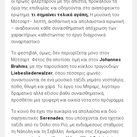
οι ήρωες φλερτάρουν με την απιστία, προκαλούν τα
όρια της επιθυμίας και οδηγούνται στο αναπόφευκτο
ερώτημα:
τι σημαίνει τελικά αγάπη;
Η μουσική του
Μότσαρτ– λεπτή, αισθαντική και απολαυστικά ειρωνική
– αναδεικνύει κάθε συναισθηματική απόχρωση των
χαρακτήρων, καθιστώντας το έργο διαχρονικά
συναρπαστικό.
Το φεστιβάλ, όμως, δεν περιορίζεται μόνο στον
Μότσαρτ. Φέτος θα αποτίσει τιμή και στον
Johannes
Brahms
, με την παρουσίαση του κύκλου τραγουδιών
Liebesliederwalzer
, όπου τέσσερις φωνές
συναντιούνται σε ένα μουσικό ταξίδι γεμάτο νοσταλγία,
πόθο, θλίψη και χαρά. Το έργο του Μπραμς, λιγότερο
δραματικό αλλά εξίσου βαθύ συναισθηματικά,
προσθέτει μια τρυφερή και οικεία νότα στο πρόγραμμα.
Το κοινό θα έχει την ευκαιρία να απολαύσει και δύο
σαγηνευτικές
Serenades
, που υπόσχονται ένα ηχητικό
ταξίδι από το Όσλο στο Ρίο, με ενδιάμεσους σταθμούς
τη Νάπολη και τη Σεβίλλη. Ανάμεσα στις ξεχωριστές