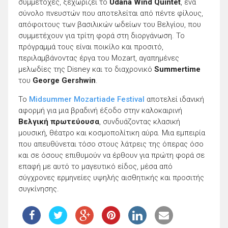
συμμετοχές, ξεχωρίζει το
Udana Wind Quintet
, ένα
σύνολο πνευστών που αποτελείται από πέντε φίλους,
απόφοιτους των βασιλικών ωδείων του Βελγίου, που
συμμετέχουν για τρίτη φορά στη διοργάνωση. Το
πρόγραμμά τους είναι ποικίλο και προσιτό,
περιλαμβάνοντας έργα του Mozart, αγαπημένες
μελωδίες της Disney και το διαχρονικό
Summertime
του
George Gershwin
.
Το
Midsummer Mozartiade Festival
αποτελεί ιδανική
αφορμή για μια βραδινή έξοδο στην καλοκαιρινή
Βελγική πρωτεύουσα
, συνδυάζοντας κλασική
μουσική, θέατρο και κοσμοπολίτικη αύρα. Μια εμπειρία
που απευθύνεται τόσο στους λάτρεις της όπερας όσο
και σε όσους επιθυμούν να έρθουν για πρώτη φορά σε
επαφή με αυτό το μαγευτικό είδος, μέσα από
σύγχρονες ερμηνείες υψηλής αισθητικής και προσιτής
συγκίνησης.