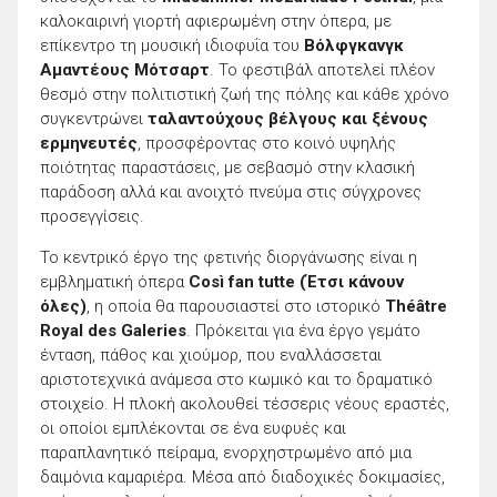
καλοκαιρινή γιορτή αφιερωμένη στην όπερα, με
επίκεντρο τη μουσική ιδιοφυΐα του
Βόλφγκανγκ
Αμαντέους Μότσαρτ
. Το φεστιβάλ αποτελεί πλέον
θεσμό στην πολιτιστική ζωή της πόλης και κάθε χρόνο
συγκεντρώνει
ταλαντούχους βέλγους και ξένους
ερμηνευτές
, προσφέροντας στο κοινό υψηλής
ποιότητας παραστάσεις, με σεβασμό στην κλασική
παράδοση αλλά και ανοιχτό πνεύμα στις σύγχρονες
προσεγγίσεις.
Το κεντρικό έργο της φετινής διοργάνωσης είναι η
εμβληματική όπερα
Così fan tutte (Έτσι κάνουν
όλες)
, η οποία θα παρουσιαστεί στο ιστορικό
Théâtre
Royal des Galeries
. Πρόκειται για ένα έργο γεμάτο
ένταση, πάθος και χιούμορ, που εναλλάσσεται
αριστοτεχνικά ανάμεσα στο κωμικό και το δραματικό
στοιχείο. Η πλοκή ακολουθεί τέσσερις νέους εραστές,
οι οποίοι εμπλέκονται σε ένα ευφυές και
παραπλανητικό πείραμα, ενορχηστρωμένο από μια
δαιμόνια καμαριέρα. Μέσα από διαδοχικές δοκιμασίες,