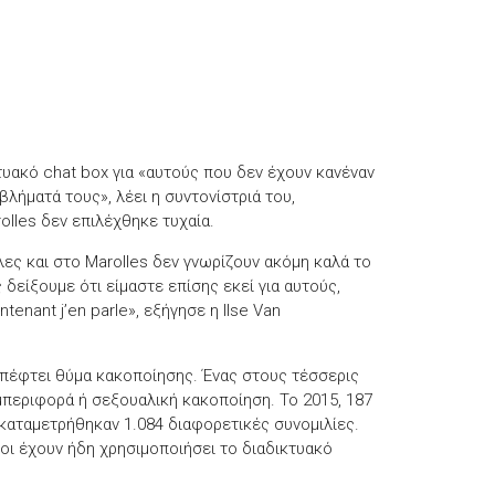
τυακό chat box για «αυτούς που δεν έχουν κανέναν
λήματά τους», λέει η συντονίστριά του,
olles δεν επιλέχθηκε τυχαία.
λλες και στο Marolles δεν γνωρίζουν ακόμη καλά το
 δείξουμε ότι είμαστε επίσης εκεί για αυτούς,
enant j’en parle», εξήγησε η Ilse Van
 πέφτει θύμα κακοποίησης. Ένας στους τέσσερις
μπεριφορά ή σεξουαλική κακοποίηση. Το 2015, 187
 καταμετρήθηκαν 1.084 διαφορετικές συνομιλίες.
έοι έχουν ήδη χρησιμοποιήσει το διαδικτυακό