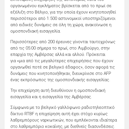
οργανωμένου εγκλήματος βρίσκεται από το πρωί σε
εξέλιξη στο Βέλγιο, για την οποία έχουν κινητοποιηθεί
περισσότεροι από 1.500 αστυνομικοί υποστηριζόμενοι
από ειδικές δυνάμεις σε όλη τη χώρα, ανακοίνωσε η
ομοσπονδιακή εισαγγελία.
Περισσότερες από 200 έρευνες γίνονται ταυτοχρόνως
από τις 05:00 σήμερα το πρωί, στο Λιμβούργο, στην
επαρχία της Αμβέρσας αλλά και αλλού. Πρόκειται
για «μια από τις μεγαλύτερες επιχειρήσεις που έχουν
οργανωθεί ποτέ σε βελγικό έδαφος», όσον αφορά τις
δυνάμεις που κινητοποιήθηκαν, διευκρίνισε στο AFP
ένας εκπρόσωπος της ομοσπονδιακής εισαγγελίας.
Την επιχείρηση αυτή διευθύνουν η ομοσπονδιακή
εισαγγελία και η εισαγγελία της Αμβέρσας.
Σύμφωνα με το βελγικό γαλλόφωνο ραδιοτηλεοπτικό
δίκτυο RTBF η επιχείρηση αυτή έχει στόχο κυρίως
λαθρεμπόρους ναρκωτικών, που εμπλέκονται ιδιαίτερα
στο λαθρεμπόριο κοκαΐνης, με διεθνείς διασυνδέσεις.