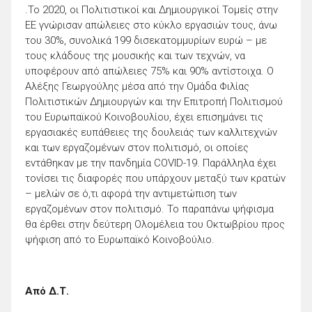
.Το 2020, οι Πολιτιστικοί και Δημιουργικοί Τομείς στην
ΕΕ γνώρισαν απώλειες στο κύκλο εργασιών τους, άνω
του 30%, συνολικά 199 δισεκατομμυρίων ευρώ – με
τους κλάδους της μουσικής και των τεχνών, να
υποφέρουν από απώλειες 75% και 90% αντίστοιχα. Ο
Αλέξης Γεωργούλης μέσα από την Ομάδα Φιλίας
Πολιτιστικών Δημιουργών και την Επιτροπή Πολιτισμού
του Ευρωπαϊκού Κοινοβουλίου, έχει επισημάνει τις
εργασιακές ευπάθειες της δουλειάς των καλλιτεχνών
και των εργαζομένων στον πολιτισμό, οι οποίες
εντάθηκαν με την πανδημία COVID-19. Παράλληλα έχει
τονίσει τις διαφορές που υπάρχουν μεταξύ των κρατών
– μελών σε ό,τι αφορά την αντιμετώπιση των
εργαζομένων στον πολιτισμό. To παραπάνω ψήφισμα
θα έρθει στην δεύτερη Ολομέλεια του Οκτωβρίου προς
ψήφιση από το Ευρωπαϊκό Κοινοβούλιο.
Από Δ.Τ.