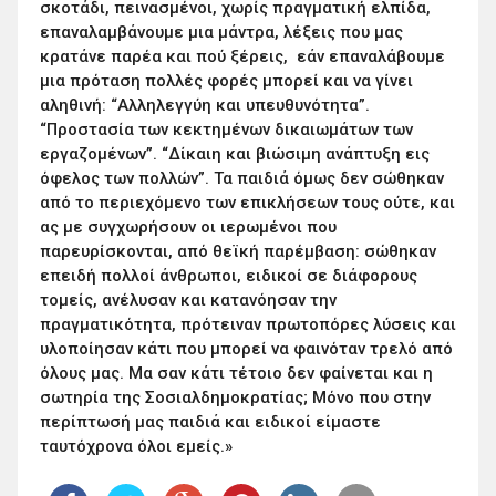
σκοτάδι, πεινασμένοι, χωρίς πραγματική ελπίδα,
επαναλαμβάνουμε μια μάντρα, λέξεις που μας
κρατάνε παρέα και πού ξέρεις, εάν επαναλάβουμε
μια πρόταση πολλές φορές μπορεί και να γίνει
αληθινή: “Αλληλεγγύη και υπευθυνότητα”.
“Προστασία των κεκτημένων δικαιωμάτων των
εργαζομένων”. “Δίκαιη και βιώσιμη ανάπτυξη εις
όφελος των πολλών”. Τα παιδιά όμως δεν σώθηκαν
από το περιεχόμενο των επικλήσεων τους ούτε, και
ας με συγχωρήσουν οι ιερωμένοι που
παρευρίσκονται, από θεϊκή παρέμβαση: σώθηκαν
επειδή πολλοί άνθρωποι, ειδικοί σε διάφορους
τομείς, ανέλυσαν και κατανόησαν την
πραγματικότητα, πρότειναν πρωτοπόρες λύσεις και
υλοποίησαν κάτι που μπορεί να φαινόταν τρελό από
όλους μας. Μα σαν κάτι τέτοιο δεν φαίνεται και η
σωτηρία της Σοσιαλδημοκρατίας; Μόνο που στην
περίπτωσή μας παιδιά και ειδικοί είμαστε
ταυτόχρονα όλοι εμείς.»