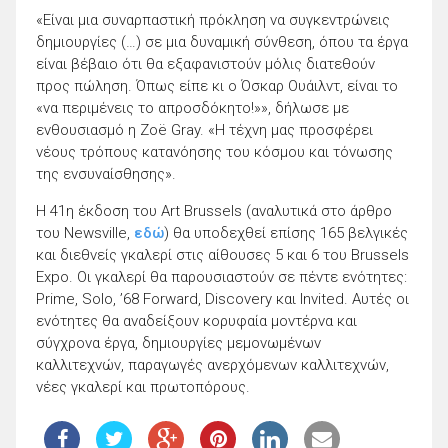
«Είναι μια συναρπαστική πρόκληση να συγκεντρώνεις
δημιουργίες (…) σε μια δυναμική σύνθεση, όπου τα έργα
είναι βέβαιο ότι θα εξαφανιστούν μόλις διατεθούν
προς πώληση. Όπως είπε κι ο Όσκαρ Ουάιλντ, είναι το
«να περιμένεις το απροσδόκητο!»», δήλωσε με
ενθουσιασμό η Zoë Gray. «Η τέχνη μας προσφέρει
νέους τρόπους κατανόησης του κόσμου και τόνωσης
της ενσυναίσθησης».
Η 41η έκδοση του Art Brussels (αναλυτικά στο άρθρο
του Newsville,
εδώ
) θα υποδεχθεί επίσης 165 βελγικές
και διεθνείς γκαλερί στις αίθουσες 5 και 6 του Brussels
Expo. Οι γκαλερί θα παρουσιαστούν σε πέντε ενότητες:
Prime, Solo, ’68 Forward, Discovery και Invited. Αυτές οι
ενότητες θα αναδείξουν κορυφαία μοντέρνα και
σύγχρονα έργα, δημιουργίες μεμονωμένων
καλλιτεχνών, παραγωγές ανερχόμενων καλλιτεχνών,
νέες γκαλερί και πρωτοπόρους.