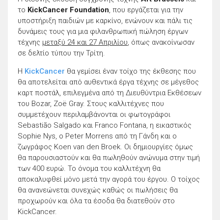
το
KickCancer Foundation
, που εργάζεται για την
υποστήριξη παιδιών με καρκίνο, ενώνουν και πάλι τις
δυνάμεις τους για μια φιλανθρωπική πώληση έργων
τέχνης
μεταξύ 24 και 27 Απριλίου
, όπως ανακοίνωσαν
σε δελτίο τύπου την Τρίτη.
Η
KickCancer
θα γεμίσει έναν τοίχο της έκθεσης που
θα αποτελείται από αυθεντικά έργα τέχνης σε μέγεθος
καρτ ποστάλ, επιλεγμένα από τη Διευθύντρια Εκθέσεων
του Bozar, Zoë Gray. Στους καλλιτέχνες που
συμμετέχουν περιλαμβάνονται οι φωτογράφοι
Sebastião Salgado και Franco Fontana, η εικαστικός
Sophie Nys, ο Peter Morrens από τη Γάνδη και ο
ζωγράφος Koen van den Broek. Οι δημιουργίες όμως
θα παρουσιαστούν και θα πωληθούν ανώνυμα στην τιμή
των 400 ευρώ. Το όνομα του καλλιτέχνη θα
αποκαλυφθεί μόνο μετά την αγορά του έργου. Ο τοίχος
θα ανανεώνεται συνεχώς καθώς οι πωλήσεις θα
προχωρούν και όλα τα έσοδα θα διατεθούν στο
KickCancer.