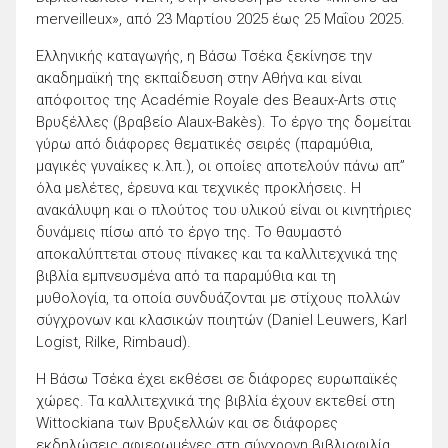
merveilleux», από 23 Μαρτίου 2025 έως 25 Μαΐου 2025.
Ελληνικής καταγωγής, η Βάσω Τσέκα ξεκίνησε την
ακαδημαϊκή της εκπαίδευση στην Αθήνα και είναι
απόφοιτος της Académie Royale des Beaux-Arts στις
Βρυξέλλες (βραβείο Alaux-Bakès). Το έργο της δομείται
γύρω από διάφορες θεματικές σειρές (παραμύθια,
μαγικές γυναίκες κ.λπ.), οι οποίες αποτελούν πάνω απ”
όλα μελέτες, έρευνα και τεχνικές προκλήσεις. Η
ανακάλυψη και ο πλούτος του υλικού είναι οι κινητήριες
δυνάμεις πίσω από το έργο της. Το θαυμαστό
αποκαλύπτεται στους πίνακες και τα καλλιτεχνικά της
βιβλία εμπνευσμένα από τα παραμύθια και τη
μυθολογία, τα οποία συνδυάζονται με στίχους πολλών
σύγχρονων και κλασικών ποιητών (Daniel Leuwers, Karl
Logist, Rilke, Rimbaud).
Η Βάσω Τσέκα έχει εκθέσει σε διάφορες ευρωπαϊκές
χώρες. Τα καλλιτεχνικά της βιβλία έχουν εκτεθεί στη
Wittockiana των Βρυξελλών και σε διάφορες
εκδηλώσεις αφιερωμένες στη σύγχρονη βιβλιοφιλία.