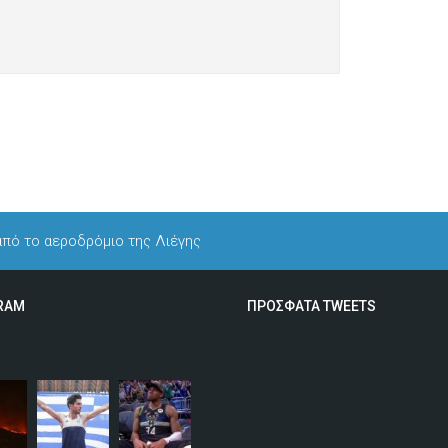
ς από το αεροδρόμιο της Λιέγης
RAM
ΠΡΟΣΦΑΤΑ TWEETS