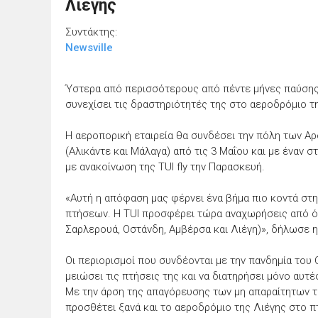
Λιέγης
Συντάκτης:
Newsville
Ύστερα από περισσότερους από πέντε μήνες παύσης, 
συνεχίσει τις δραστηριότητές της στο αεροδρόμιο τ
Η αεροπορική εταιρεία θα συνδέσει την πόλη των Α
(Αλικάντε και Μάλαγα) από τις 3 Μαΐου και με έναν σ
με ανακοίνωση της TUI fly την Παρασκευή.
«Αυτή η απόφαση μας φέρνει ένα βήμα πιο κοντά στ
πτήσεων. Η TUI προσφέρει τώρα αναχωρήσεις από όλ
Σαρλερουά, Οστάνδη, Αμβέρσα και Λιέγη)», δήλωσε η 
Οι περιορισμοί που συνδέονται με την πανδημία του 
μειώσει τις πτήσεις της και να διατηρήσει μόνο αυ
Με την άρση της απαγόρευσης των μη απαραίτητων ταξ
προσθέτει ξανά και το αεροδρόμιο της Λιέγης στο π