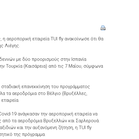
η αεροπορική εταιρεία TUI fly ανακοίνωσε ότι θα
ης Λιέγης.
ρδεννών με δύο προορισμούς στην Ισπανία
την Τουρκία (Καισάρεια) από τις 7 Μαΐου, σύμφωνα
η σταδιακή επανεκκίνηση του προγράμματος
α τα αεροδρόμια στο Βέλγιο (Βρυξέλλες,
εταιρεία.
Covid-19 ανάγκασαν την αεροπορική εταιρεία να
τές από τα αεροδρόμια Βρυξελλών και Σαρλερουά.
ιδιών και την αυξανόμενη ζήτηση, η TUI fly
τητικό της πρόγραμμα.