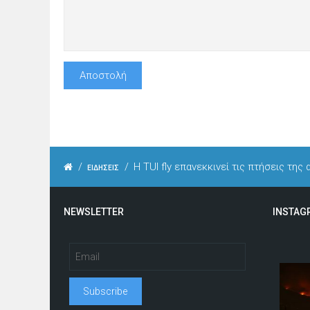
/
/
Η TUI fly επανεκκινεί τις πτήσεις τη
ΕΙΔΗΣΕΙΣ
NEWSLETTER
INSTAG