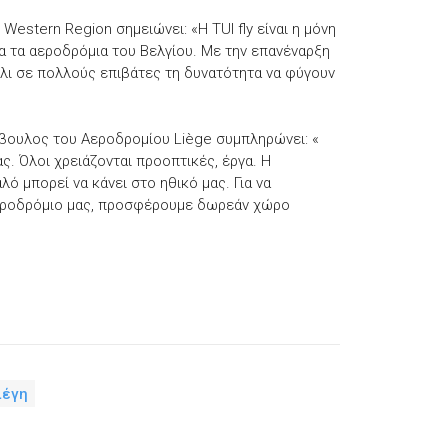
Western Region σημειώνει: «Η TUI fly είναι η μόνη
α τα αεροδρόμια του Βελγίου. Με την επανέναρξη
λι σε πολλούς επιβάτες τη δυνατότητα να φύγουν
μβουλος του Αεροδρομίου Liège συμπληρώνει: «
ας. Όλοι χρειάζονται προοπτικές, έργα. Η
λό μπορεί να κάνει στο ηθικό μας. Για να
εροδρόμιο μας, προσφέρουμε δωρεάν χώρο
ιέγη