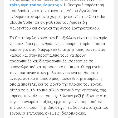
τρίτη όψη του νομίσματος »
. Η θεατρική παράσταση
που βασίστηκε στο κείμενο του Δήμου Αγγελούση
ανέβηκε στον όμορφο χώρο της σκηνής της Comedie
Clqude Volter σε σκηνοθεσία του Αριστείδη
Λαυρέντζου και σκηνικά της Άντας Σωτηροπούλου.
Το θεατρόφιλο κοινό των Βρυξελλών είχε την ευκαιρία
να απολαύσει μία ανθρώπινη, επίκαιρη ιστορία η οποία
βασίστηκε στις διαφορετικές αναζητήσεις των ηρώων
καθώς και στην προσπάθεια τους να βρουν
προσωπικές και διαπροσωπικές ισορροπίες σε
επαγγελματικό και προσωπικό επίπεδο. Οι ερμηνείες
των πρωταγωνιστών μπλέκουν σε ένα επιθετικό και
ανταγωνιστικό επίπεδο μίας πολυεθνικής εταιρίας η
οποία αποτελεί και το φόντο της πλοκής του έργου.
Δίπλα σε αυτό, το πιο αθώο σκηνικό της γειτονιάς, της
παρέας των φίλων που μεγαλώνουν μαζί βάζοντας στη
ζυγαριά όνειρα και αξίες, έρχεται για να ισορροπήσει
την τελική κρίση. Την ίδια στιγμή τα δομικά στοιχεία του
έργου, οι επιτυχίες, σκέψεις, δολοπλοκίες,