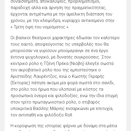
συναισθήματα, αποκαλύψεις, προβληματισμοί,
παραδοχή αλλά και άρνηση της πραγματικότητας,
έρχονται αντιμέτωπα με την αμείλικτη διάσταση του
χρόνου, με την κλεψύδρα, κυρίαρχο αντικείμενο στην
« Τρίτη όψη του νομίσματος ».
Οι βασικοί θεατρικοί χαρακτήρες έδωσαν τον καλύτερο
τους εαυτό, αποφεύγοντας τις υπερβολές που θα
μπορούσαν να γυρίσουν μπούμερανγκ σε ένα έργο
έντονα ψυχολογικό, με δυνατές συγκρούσεις. Στον
κεντρικό ρόλο η Τζένη Πρέκα (Νιόβη) έλεγξε σωστά
τον ακροβατικό ρόλο που της εμπιστεύτηκε ο
Αριστείδης Λαυρέντζος, ενώ ο Κωστής Γεραρής
(Έκτορας) πάτησε ακόμα μία φορά σωστά στο σανίδι,
στο ρόλο του ήρωα που υλοποιεί με κόστος τα
προσωπικά όνειρα και φιλοδοξίες, ενώ την ίδια στιγμή
στον τρίτο πρωταγωνιστικό ρόλο, ο στιβαρός
υποκριτικά Βασίλης Μάγνης ενσαρκώνει με επιτυχία,
τον αντιπαθή και φιλόδοξο Roll.
Η κορύφωση της ιστορίας φέρνει με δύναμη στα μάτια