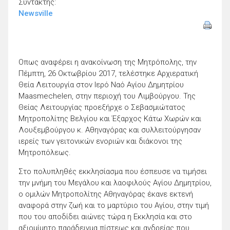
Συντάκτης:
Newsville
Οπως αναφέρει η ανακοίνωση της Μητρόπολης, την
Πέμπτη, 26 Οκτωβρίου 2017, τελέστηκε Αρχιερατική
Θεία Λειτουργία στον Ιερό Ναό Αγίου Δημητρίου
Maasmechelen, στην περιοχή του Λιμβούργου. Της
Θείας Λειτουργίας προεξήρχε ο Σεβασμιώτατος
Μητροπολίτης Βελγίου και Έξαρχος Κάτω Χωρών και
Λουξεμβούργου κ. Αθηναγόρας και συλλειτούργησαν
ιερείς των γειτονικών ενοριών και διάκονοι της
Μητροπόλεως.
Στο πολυπληθές εκκλησίασμα που έσπευσε να τιμήσει
την μνήμη του Μεγάλου και λαοφιλούς Αγίου Δημητρίου,
ο ομιλών Μητροπολίτης Αθηναγόρας έκανε εκτενή
αναφορά στην ζωή και το μαρτύριο του Αγίου, στην τιμή
που του αποδίδει αιώνες τώρα η Εκκλησία και στο
αξιομίμητο παράδειγμα πίστεως και ανδρείας που