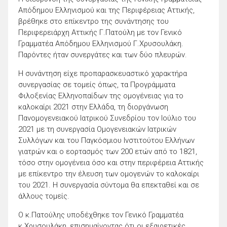
Απόδημου Ελληνισμού και της Περιφέρειας Αττικής,
βρέθηκε στο επίκεντρο της συνάντησης του
Περιφερειάρχη Αττικής Γ.Πατούλη με τον Γενικό
Γραμματέα Απόδημου Ελληνισμού Γ.Χρυσουλάκη.
Παρόντες ήταν συνεργάτες και των δύο πλευρών.
Η συνάντηση είχε προπαρασκευαστικό χαρακτήρα
συνεργασίας σε τομείς όπως, τα Προγράμματα
Φιλοξενίας Ελληνοπαίδων της ομογένειας για το
καλοκαίρι 2021 στην Ελλάδα, τη διοργάνωση
Πανομογενειακού Ιατρικού Συνεδρίου τον Ιούλιο του
2021 με τη συνεργασία Ομογενειακών Ιατρικών
Συλλόγων και του Παγκόσμιου Ινστιτούτου Ελλήνων
γιατρών και ο εορτασμός των 200 ετών από το 1821,
τόσο στην ομογένεια όσο και στην περιφέρεια Αττικής
με επίκεντρο την έλευση των ομογενών το καλοκαίρι
του 2021. Η συνεργασία σύντομα θα επεκταθεί και σε
άλλους τομείς.
Ο κ.Πατούλης υποδέχθηκε τον Γενικό Γραμματέα
κ.Χρυσουλάκη, επισημαίνοντας ότι οι εξαιρετικές