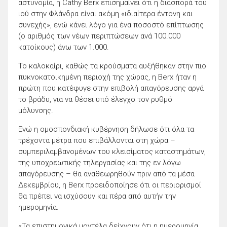
αστυνομία, η Cathy Berx επισημαίνει ότι η διασπορά του
ιού στην Φλάνδρα είναι ακόμη «ιδιαίτερα έντονη και
συνεχής», ενώ κάνει λόγο για ένα ποσοστό επίπτωσης
(ο αριθμός των νέων περιπτώσεων ανά 100.000
κατοίκους) άνω των 1.000.
Το καλοκαίρι, καθώς τα κρούσματα αυξήθηκαν στην πιο
πυκνοκατοικημένη περιοχή της χώρας, η Berx ήταν η
πρώτη που κατέφυγε στην επιβολή απαγόρευσης αργά
το βράδυ, για να θέσει υπό έλεγχο τον ρυθμό
μόλυνσης.
Ενώ η ομοσπονδιακή κυβέρνηση δήλωσε ότι όλα τα
τρέχοντα μέτρα που επιβάλλονται στη χώρα –
συμπεριλαμβανομένων του κλεισίματος καταστημάτων,
της υποχρεωτικής τηλεργασίας και της εν λόγω
απαγόρευσης – θα αναθεωρηθούν πριν από τα μέσα
Δεκεμβρίου, η Berx προειδοποίησε ότι οι περιορισμοί
θα πρέπει να ισχύσουν και πέρα ​​από αυτήν την
ημερομηνία.
«Τα επιστημονικά μοντέλα δείχνουν ότι η ημερομηνία