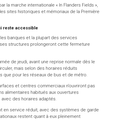
 la marche internationale « In Flanders Fields »,
es sites historiques et mémoriaux de la Première
i reste accessible
, les banques et la plupart des services
uses structures prolongeront cette fermeture
rnée de jeudi, avant une reprise normale dès le
rculer, mais selon des horaires réduits
ns que pour les réseaux de bus et de métro.
rfaces et centres commerciaux n’ouvriront pas
ins alimentaires habitués aux ouvertures
ts avec des horaires adaptés.
t en service réduit, avec des systèmes de garde
ationaux restent quant à eux pleinement