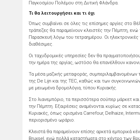
Παγκοσμίου Πολέμου στη Δυτική Φλάνδρα.
Τι θα λειτουργήσει και τι όχι
Όπως συμβαίνει σε όλες τις επίσημες αργίες στο Βέλ
τράπεζες θα παραμείνουν κλειστές την Πέμπτη, ενώ
Παρασκευή λόγω του τετραημέρου. Οι ηλεκτρονικές 
διαθέσιμες.
Οι ταχυδρομικές υπηρεσίες δεν θα πραγματοποιήσο
την ημέρα της αργίας, ωστόσο θα επανέλθουν κανον
Τα μέσα μαζικής μεταφοράς, συμπεριλαμβανομένων
της De Lijn και της TEC, καθώς και των συγκοινωνιώ
με μειωμένα δρομολόγια, τύπου Κυριακής.
Στο λιανεμπόριο, τα περισσότερα σούπερ μάρκετ και
την Πέμπτη. Εξαιρέσεις αναμένονται κυρίως σε κατα
Κυριακές, όπως ορισμένα Carrefour, Delhaize, Interm
περιορισμένο ωράριο.
Κλειστά θα παραμείνουν επίσης αρκετά εμπορικά κέν
Bruxsel, ενώ πολλά καταστήματα στο κέντρο των Βρ