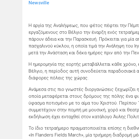
Newsville
Η αργία της Αναλήψεως, που φέτος πέφτει την Πέμπ
εργαζόμενους στο Βέλγιο την έναρξη ενός τετραήμε
πάρουν άδεια και την Παρασκευή. Πρόκειται για μία 
πασχαλινού κύκλου, η οποία τιμά την Ανάληψη του Ι
μετά την Ανάσταση και δέκα ημέρες πριν από την Πε
Η ημερομηνία της εορτής μεταβάλλεται κάθε χρόνο,
Βέλγιο, η περίοδος αυτή συνοδεύεται παραδοσιακά 
διάφορες πόλεις της χώρας.
Ανάμεσα στις πιο γνωστές διοργανώσεις ξεχωρίζει η 
οποία μεταφέρεται στους δρόμους της πόλης ένα φι
ύφασμα ποτισμένο με το αίμα του Χριστού. Περίπου
συμμετέχουν στην πομπή με μουσική, χορό και θεατρ
εκδήλωση έχει ενταχθεί στον κατάλογο Άυλης Πολι
Το ίδιο τετραήμερο πραγματοποιείται επίσης η διεθ
«In Flanders Fields March», μία τριήμερη διαδρομή μέ