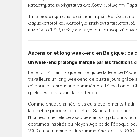
καταστήματα ενδέχεται να ανοίξουν κυρίως την Παρα
Τα περισσότερα φαρμακεία και ιατρεία θα είναι επί
φαρμακοποιοί και γιατροί για επείγοντα περιστατικά.
καλούν το 1733, ενώ για επείγουσα αστυνομική συνδ
Ascension et long week-end en Belgique : ce qu
Un week-end prolongé marqué par les traditions d
Le jeudi 14 mai marque en Belgique la fête de l’Asce
travailleurs un long week-end de quatre jours grâce 
célébration chrétienne commémore l’élévation du Chr
quelques jours avant la Pentecôte.
Comme chaque année, plusieurs événements tradition
la célèbre procession du Saint-Sang attire de nombr
l’honneur une relique associée au sang du Christ et
costumes inspirés du Moyen Âge et de l’époque bou
2009 au patrimoine culturel immatériel de l’UNESCO.