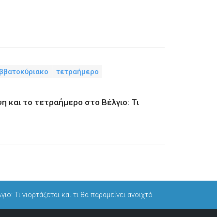
ββατοκύριακο
τετραήμερο
η και το τετραήμερο στο Βέλγιο: Τι
ο: Τι γιορτάζεται και τι θα παραμείνει ανοιχτό