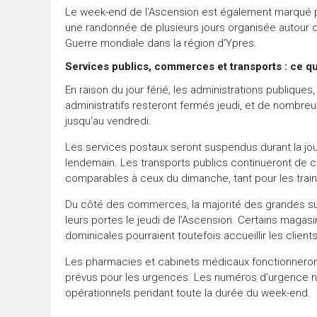
Le week-end de l’Ascension est également marqué par
une randonnée de plusieurs jours organisée autour d
Guerre mondiale dans la région d’Ypres.
Services publics, commerces et transports : ce qu
En raison du jour férié, les administrations publiques
administratifs resteront fermés jeudi, et de nombre
jusqu’au vendredi.
Les services postaux seront suspendus durant la jou
lendemain. Les transports publics continueront de ci
comparables à ceux du dimanche, tant pour les trai
Du côté des commerces, la majorité des grandes su
leurs portes le jeudi de l’Ascension. Certains magas
dominicales pourraient toutefois accueillir les clien
Les pharmacies et cabinets médicaux fonctionneron
prévus pour les urgences. Les numéros d’urgence n
opérationnels pendant toute la durée du week-end.