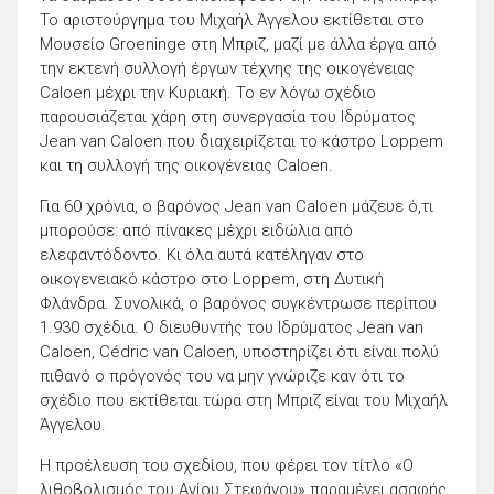
Το αριστούργημα του Μιχαήλ Άγγελου εκτίθεται στο
Μουσείο Groeninge στη Μπριζ, μαζί με άλλα έργα από
την εκτενή συλλογή έργων τέχνης της οικογένειας
Caloen μέχρι την Κυριακή. Το εν λόγω σχέδιο
παρουσιάζεται χάρη στη συνεργασία του Ιδρύματος
Jean van Caloen που διαχειρίζεται το κάστρο Loppem
και τη συλλογή της οικογένειας Caloen.
Για 60 χρόνια, ο βαρόνος Jean van Caloen μάζευε ό,τι
μπορούσε: από πίνακες μέχρι ειδώλια από
ελεφαντόδοντο. Κι όλα αυτά κατέληγαν στο
οικογενειακό κάστρο στο Loppem, στη Δυτική
Φλάνδρα. Συνολικά, ο βαρόνος συγκέντρωσε περίπου
1.930 σχέδια. Ο διευθυντής του Ιδρύματος Jean van
Caloen, Cédric van Caloen, υποστηρίζει ότι είναι πολύ
πιθανό ο πρόγονός του να μην γνώριζε καν ότι το
σχέδιο που εκτίθεται τώρα στη Μπριζ είναι του Μιχαήλ
Άγγελου.
Η προέλευση του σχεδίου, που φέρει τον τίτλο «Ο
λιθοβολισμός του Αγίου Στεφάνου» παραμένει ασαφής.