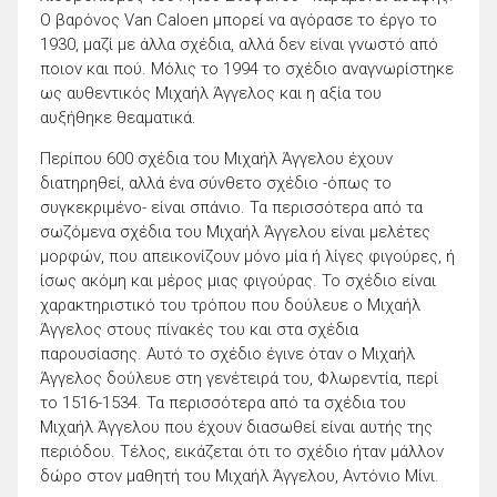
Ο βαρόνος Van Caloen μπορεί να αγόρασε το έργο το
1930, μαζί με άλλα σχέδια, αλλά δεν είναι γνωστό από
ποιον και πού. Μόλις το 1994 το σχέδιο αναγνωρίστηκε
ως αυθεντικός Μιχαήλ Άγγελος και η αξία του
αυξήθηκε θεαματικά.
Περίπου 600 σχέδια του Μιχαήλ Άγγελου έχουν
διατηρηθεί, αλλά ένα σύνθετο σχέδιο -όπως το
συγκεκριμένο- είναι σπάνιο. Τα περισσότερα από τα
σωζόμενα σχέδια του Μιχαήλ Άγγελου είναι μελέτες
μορφών, που απεικονίζουν μόνο μία ή λίγες φιγούρες, ή
ίσως ακόμη και μέρος μιας φιγούρας. Το σχέδιο είναι
χαρακτηριστικό του τρόπου που δούλευε ο Μιχαήλ
Άγγελος στους πίνακές του και στα σχέδια
παρουσίασης. Αυτό το σχέδιο έγινε όταν ο Μιχαήλ
Άγγελος δούλευε στη γενέτειρά του, Φλωρεντία, περί
το 1516-1534. Τα περισσότερα από τα σχέδια του
Μιχαήλ Άγγελου που έχουν διασωθεί είναι αυτής της
περιόδου. Τέλος, εικάζεται ότι το σχέδιο ήταν μάλλον
δώρο στον μαθητή του Μιχαήλ Άγγελου, Αντόνιο Μίνι.