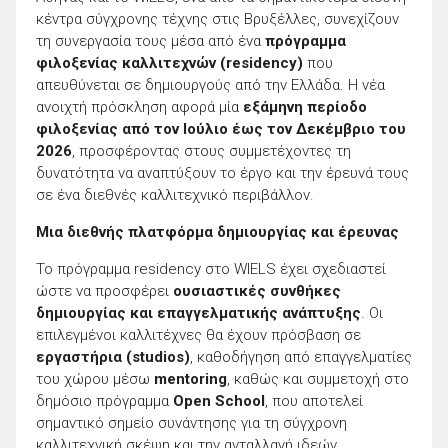
κέντρα σύγχρονης τέχνης στις
Βρυξέλλες
, συνεχίζουν
τη συνεργασία τους μέσα από ένα
πρόγραμμα
φιλοξενίας καλλιτεχνών (residency)
που
απευθύνεται σε δημιουργούς από την Ελλάδα. Η νέα
ανοιχτή πρόσκληση αφορά μία
εξάμηνη περίοδο
φιλοξενίας από τον Ιούλιο έως τον Δεκέμβριο του
2026
, προσφέροντας στους συμμετέχοντες τη
δυνατότητα να αναπτύξουν το έργο και την έρευνά τους
σε ένα διεθνές καλλιτεχνικό περιβάλλον.
Μια διεθνής πλατφόρμα δημιουργίας και έρευνας
Το πρόγραμμα residency στο WIELS έχει σχεδιαστεί
ώστε να προσφέρει
ουσιαστικές συνθήκες
δημιουργίας και επαγγελματικής ανάπτυξης
. Οι
επιλεγμένοι καλλιτέχνες θα έχουν πρόσβαση σε
εργαστήρια (studios)
, καθοδήγηση από επαγγελματίες
του χώρου μέσω
mentoring
, καθώς και συμμετοχή στο
δημόσιο πρόγραμμα
Open School
, που αποτελεί
σημαντικό σημείο συνάντησης για τη σύγχρονη
καλλιτεχνική σκέψη και την ανταλλαγή ιδεών.