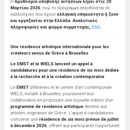
Η
προθεσμία υποβολής αιτήσεων λήγει στις 20
Μαρτίου 2026
, ενώ το πρόγραμμα απευθύνεται σε
καλλιτέχνες που έχουν
ελληνική υπηκοότητα ή ζουν
και εργάζονται στην Ελλάδα
.
Αναλυτικές
πληροφορίες και φόρμα συμμετοχής,
ΕΔΩ
.
Une résidence artistique internationale pour les
créateurs venus de Grèce à Bruxelles
Le EMST et le WIELS lancent un appel à
candidatures pour une résidence de six mois dédiée
à la recherche et à la création contemporaine
Le
EMST
d’Athènes et le centre d’art contemporain
WIELS
, installé à
Bruxelles
, poursuivent leur
collaboration en proposant une nouvelle édition d’un
programme de résidence artistique
destiné aux
artistes originaires de Grèce. L’appel à candidatures
concerne une
résidence de six mois prévue de juillet
à décembre 2026
, offrant aux participants l’opportunité