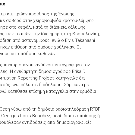
γιο
ρτερ και πρώην πρόεδρος της Ένωσης
κε σοβαρά όταν χειροβομβίδα κρότου-λάμψης
ησε στο κεφάλι κατά τη διάρκεια κάλυψης
ας των Τεμπών. Την ίδια ημέρα, στη
Θεσσαλονίκη
,
ιση από αστυνομικούς, ενώ ο Elvis Takahashi
ηκαν επίθεση από ομάδες χούλιγκαν. Οι
ύνηση και απόδοση ευθυνών.
ις περιορισμένου κινδύνου, καταγράφηκε τον
λλες
. Η ανεξάρτητη δημοσιογράφος Erika Di
rruption Reporting Project
, κατήγγειλε ότι
ικούς ενώ κάλυπτε διαδήλωση. Σύμφωνα με
ενώ κατέθεσε επίσημη καταγγελία στην αρμόδια
αράθεση γύρω από τη δημόσια ραδιοτηλεόραση
RTBF
,
,
Georges-Louis Bouchez
, περί ιδιωτικοποίησης ή
προκάλεσαν αντιδράσεις από δημοσιογραφικές