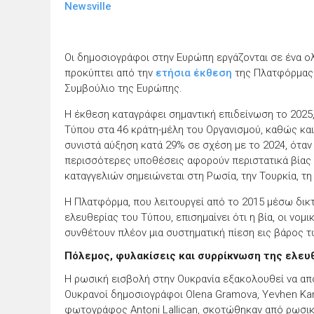
Newsville
Οι δημοσιογράφοι στην Ευρώπη εργάζονται σε ένα ο
προκύπτει από την
ετήσια έκθεση
της Πλατφόρμας 
Συμβούλιο της Ευρώπης
.
Η έκθεση καταγράφει σημαντική επιδείνωση το 2025
Τύπου στα 46 κράτη-μέλη του Οργανισμού, καθώς κα
συνιστά αύξηση κατά 29% σε σχέση με το 2024, όταν 
περισσότερες υποθέσεις αφορούν περιστατικά βία
καταγγελιών σημειώνεται στη Ρωσία, την
Τουρκία
, τ
Η Πλατφόρμα, που λειτουργεί από το 2015 μέσω δι
ελευθερίας του Τύπου, επισημαίνει ότι η βία, οι νομι
συνθέτουν πλέον μια συστηματική πίεση εις βάρος 
Πόλεμος, φυλακίσεις και συρρίκνωση της ελευ
Η ρωσική εισβολή στην Ουκρανία εξακολουθεί να απο
Ουκρανοί δημοσιογράφοι Olena Gramova, Yevhen Karm
φωτογράφος Antoni Lallican, σκοτώθηκαν από ρωσι