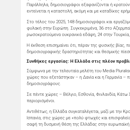
Παράλληλα, δημοσιογράφοι εξαφανίζονται ή κρατούν
εντείνεται η καταστολή, ακόμη και με καταδίκες ερ
Στο τέλος του 2025, 148 δημοσιογράφοι και εργαζό
φυλακή στην Ευρώπη. Συγκεκριμένα, 36 στο
Αζερμπα
ρωσοκρατούμενα ουκρανικά εδάφη, 24 στην Τουρκία
Η έκθεση επισημαίνει ότι, πέραν της φυσικής βίας, 
δημοσιογραφικής δραστηριότητας και θεσμικής πίε
Συνθήκες εργασίας: Η Ελλάδα στις πλέον προβ
Σύμφωνα με την τελευταία μελέτη του Media Pluralis
χώρες που εξετάστηκαν – η
Δανία
και η
Γερμανία
– π
δημοσιογράφους.
Σε πέντε χώρες –
Βέλγιο
,
Εσθονία
,
Φινλανδία
,
Κάτω 
περιορισμένοι.
Αντιθέτως, η
Ελλάδα
συγκαταλέγεται, μαζί με την
Κρο
Ισπανία
, στις χώρες με «πολύ φτωχές και επισφαλεί
σαφή τη δυσμενή θέση της Ελλάδας στην ευρωπαϊκή