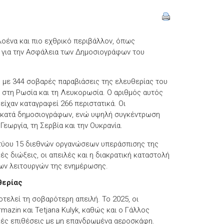
λοένα και πιο εχθρικό περιβάλλον, όπως
για την Ασφάλεια των Δημοσιογράφων του
, με 344 σοβαρές παραβιάσεις της ελευθερίας του
ι στη
Ρωσία
και τη
Λευκορωσία
. Ο αριθμός αυτός
είχαν καταγραφεί 266 περιστατικά. Οι
ς κατά δημοσιογράφων, ενώ υψηλή συγκέντρωση
η
Γεωργία
, τη
Σερβία
και την
Ουκρανία
.
κτύου 15 διεθνών οργανώσεων υπεράσπισης της
κές διώξεις, οι απειλές και η διακρατική καταστολή
των λειτουργών της ενημέρωσης.
θερίας
τελεί τη σοβαρότερη απειλή. Το 2025, οι
azin και Tetjana Kulyk, καθώς και ο Γάλλος
κές επιθέσεις με μη επανδρωμένα αεροσκάφη.