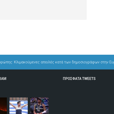
Ευρώπης: Κλιμακούμενες απειλές κατά των δημοσιογράφων στην Ε
RAM
ΠΡΟΣΦΑΤΑ TWEETS