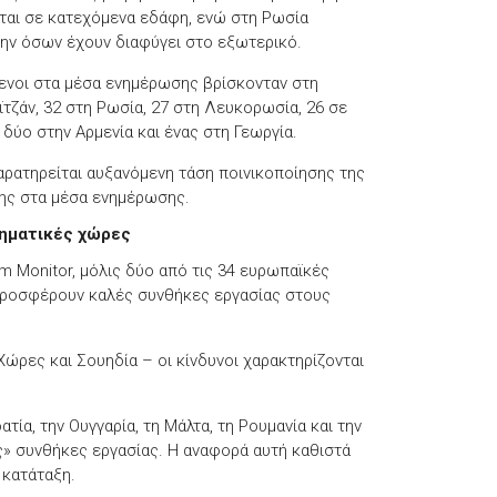
ται σε κατεχόμενα εδάφη, ενώ στη Ρωσία
ήμην όσων έχουν διαφύγει στο εξωτερικό.
μενοι στα μέσα ενημέρωσης βρίσκονταν στη
ϊτζάν
, 32 στη Ρωσία, 27 στη Λευκορωσία, 26 σε
, δύο στην
Αρμενία
και ένας στη Γεωργία.
παρατηρείται αυξανόμενη τάση ποινικοποίησης της
σης στα μέσα ενημέρωσης.
ληματικές χώρες
m Monitor, μόλις δύο από τις 34 ευρωπαϊκές
ροσφέρουν καλές συνθήκες εργασίας στους
Χώρες
και
Σουηδία
– οι κίνδυνοι χαρακτηρίζονται
ατία
, την
Ουγγαρία
, τη
Μάλτα
, τη
Ρουμανία
και την
ς» συνθήκες εργασίας. Η αναφορά αυτή καθιστά
 κατάταξη.