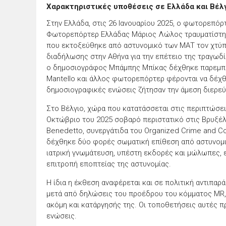
Χαρακτηριστικές υποθέσεις σε Ελλάδα και Βέλ
Στην Ελλάδα, στις 26 Ιανουαρίου 2025, ο φωτορεπό
Φωτορεπόρτερ Ελλάδας Μάριος Λώλος τραυματίστη
που εκτοξεύθηκε από αστυνομικό των ΜΑΤ τον χτύπ
διαδήλωσης στην
Αθήνα
για την επέτειο της τραγωδί
ο δημοσιογράφος Μπάμπης Μπίκας δέχθηκε παρεμπόδ
Mantello και άλλος φωτορεπόρτερ φέρονται να δέχθ
δημοσιογραφικές ενώσεις ζήτησαν την άμεση διερε
Στο Βέλγιο, χώρα που κατατάσσεται στις περιπτώσε
Οκτώβριο του 2025 σοβαρό περιστατικό στις
Βρυξέ
Benedetto, συνεργάτιδα του
Organized Crime and Co
δέχθηκε δύο φορές σωματική επίθεση από αστυνομ
ιατρική γνωμάτευση, υπέστη εκδορές και μώλωπες, 
επιτροπή εποπτείας της αστυνομίας.
Η ίδια η έκθεση αναφέρεται και σε πολιτική αντιπ
μετά από δηλώσεις του προέδρου του κόμματος MR
ακόμη και κατάργησής της. Οι τοποθετήσεις αυτές 
ενώσεις.