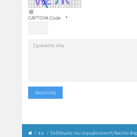
CAPTCHA Code
*
/
/
Εκδήλωση του ευρωβουλευτή Νικόλα Φαρ
E.U.