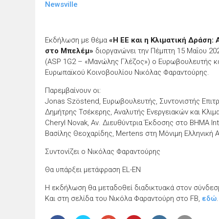
Newsville
Εκδήλωση με θέμα
«Η ΕΕ και η Κλιματική Δράση
στο Μπελέμ»
διοργανώνει την Πέμπτη 15 Μαΐου 202
(ASP 1G2 – «Μανώλης Γλέζος») ο Ευρωβουλευτής κα
Ευρωπαϊκού Κοινοβουλίου Νικόλας Φαραντούρης.
Παρεμβαίνουν οι:
Jonas Szöstend, Ευρωβουλευτής, Συντονιστής Επιτ
Δημήτρης Τσέκερης, Aναλυτής Ενεργειακών και Κλιμ
Cheryl Novak, Αν. Διευθύντρια Έκδοσης στο ΒΗΜΑ Int
Bασίλης Θεοχαρίδης, Mertens στη Μόνιμη Ελληνική 
Συντονίζει ο Νικόλας Φαραντούρης
Θα υπάρξει μετάφραση EL-EN
Η εκδήλωση θα μεταδοθεί διαδικτυακά στον σύνδεσ
Και στη σελίδα του Νικόλα Φαραντούρη στο FΒ,
εδώ
.