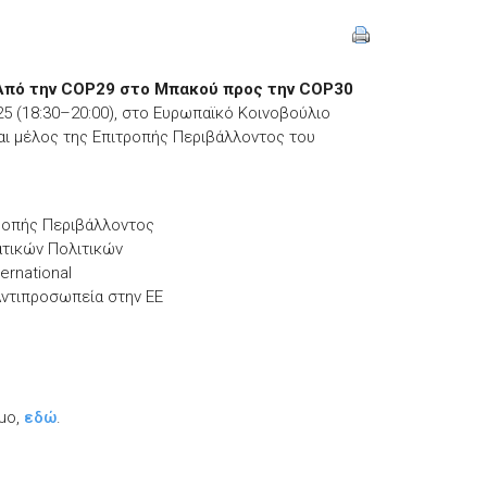
: Από την COP29 στο Μπακού προς την COP30
5 (18:30–20:00), στο Ευρωπαϊκό Κοινοβούλιο
ι μέλος της Επιτροπής Περιβάλλοντος του
ροπής Περιβάλλοντος
ατικών Πολιτικών
ernational
Αντιπροσωπεία στην ΕΕ
μο,
εδώ
.