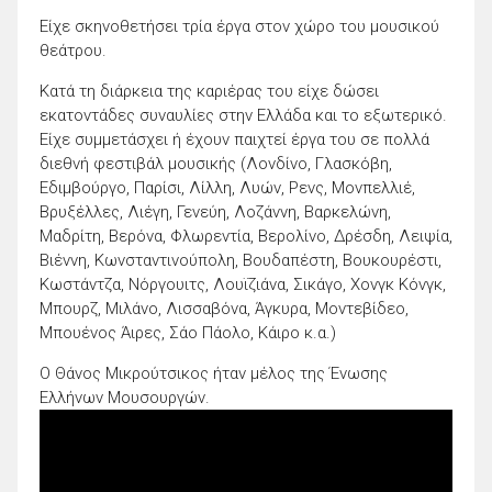
Είχε σκηνοθετήσει τρία έργα στον χώρο του μουσικού
θεάτρου.
Κατά τη διάρκεια της καριέρας του είχε δώσει
εκατοντάδες συναυλίες στην Ελλάδα και το εξωτερικό.
Είχε συμμετάσχει ή έχουν παιχτεί έργα του σε πολλά
διεθνή φεστιβάλ μουσικής (Λονδίνο, Γλασκόβη,
Εδιμβούργο, Παρίσι, Λίλλη, Λυών, Ρενς, Μονπελλιέ,
Βρυξέλλες, Λιέγη, Γενεύη, Λοζάννη, Βαρκελώνη,
Μαδρίτη, Βερόνα, Φλωρεντία, Βερολίνο, Δρέσδη, Λειψία,
Βιέννη, Κωνσταντινούπολη, Βουδαπέστη, Βουκουρέστι,
Κωστάντζα, Νόργουιτς, Λουϊζιάνα, Σικάγο, Χονγκ Κόνγκ,
Μπουρζ, Μιλάνο, Λισσαβόνα, Άγκυρα, Μοντεβίδεο,
Μπουένος Άιρες, Σάο Πάολο, Κάιρο κ.α.)
Ο Θάνος Μικρούτσικος ήταν μέλος της Ένωσης
Ελλήνων Μουσουργών.