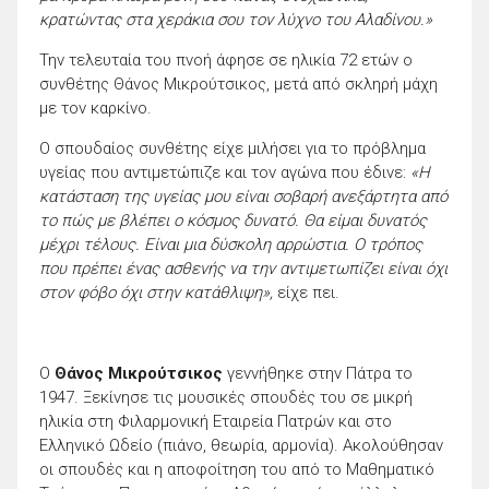
κρατώντας στα χεράκια σου τον λύχνο του Αλαδίνου.»
Την τελευταία του πνοή άφησε σε ηλικία 72 ετών ο
συνθέτης Θάνος Μικρούτσικος, μετά από σκληρή μάχη
με τον καρκίνο.
O σπουδαίος συνθέτης είχε μιλήσει για το πρόβλημα
υγείας που αντιμετώπιζε και τον αγώνα που έδινε:
«Η
κατάσταση της υγείας μου είναι σοβαρή ανεξάρτητα από
το πώς με βλέπει ο κόσμος δυνατό. Θα είμαι δυνατός
μέχρι τέλους. Είναι μια δύσκολη αρρώστια. Ο τρόπος
που πρέπει ένας ασθενής να την αντιμετωπίζει είναι όχι
στον φόβο όχι στην κατάθλιψη»,
είχε πει.
Ο
Θάνος Μικρούτσικος
γεννήθηκε στην Πάτρα το
1947. Ξεκίνησε τις μουσικές σπουδές του σε μικρή
ηλικία στη Φιλαρμονική Εταιρεία Πατρών και στο
Ελληνικό Ωδείο (πιάνο, θεωρία, αρμονία). Ακολούθησαν
οι σπουδές και η αποφοίτηση του από το Μαθηματικό