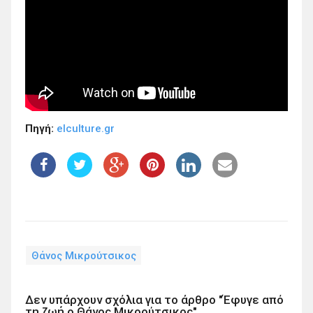
Πηγή:
elculture.gr
Θάνος Μικρούτσικος
Δεν υπάρχουν σχόλια για το άρθρο "Έφυγε από
τη ζωή ο Θάνος Μικρούτσικος"