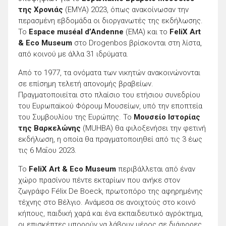
της Χρονιάς
(EMYA) 2023, όπως ανακοίνωσαν την
περασμένη εβδομάδα οι διοργανωτές της εκδήλωσης.
Το
Espace muséal d’Andenne
(EMA) και το
FeliX Art
& Eco Museum
στο Drogenbos βρίσκονται στη λίστα,
από κοινού με άλλα 31 ιδρύματα.
Από το 1977, τα ονόματα των νικητών ανακοινώνονται
σε επίσημη τελετή απονομής βραβείων.
Πραγματοποιείται στο πλαίσιο του ετήσιου συνεδρίου
του Ευρωπαϊκού Φόρουμ Μουσείων, υπό την εποπτεία
του Συμβουλίου της Ευρώπης. Το
Μουσείο Ιστορίας
της Βαρκελώνης
(MUHBA) θα φιλοξενήσει την φετινή
εκδήλωση, η οποία θα πραγματοποιηθεί από τις 3 έως
τις 6 Μαΐου 2023.
Το
FeliX Art & Eco Museum
περιβάλλεται από έναν
χώρο πρασίνου πέντε εκταρίων που ανήκε στον
ζωγράφο Félix De Boeck, πρωτοπόρο της αφηρημένης
τέχνης στο Βέλγιο. Ανάμεσα σε ανοιχτούς στο κοινό
κήπους, παιδική χαρά και ένα εκπαιδευτικό αγρόκτημα,
οι επισκέπτες μπορούν να λάβουν μέρος σε διάφορες