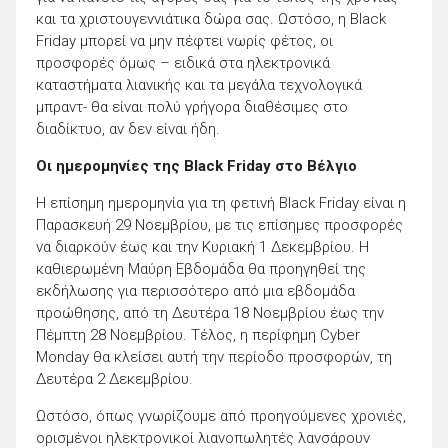
και τα χριστουγεννιάτικα δώρα σας. Ωστόσο, η Black
Friday μπορεί να μην πέφτει νωρίς φέτος, οι
προσφορές όμως – ειδικά στα ηλεκτρονικά
καταστήματα λιανικής και τα μεγάλα τεχνολογικά
μπραντ- θα είναι πολύ γρήγορα διαθέσιμες στο
διαδίκτυο, αν δεν είναι ήδη.
Οι ημερομηνίες της Black Friday στο Βέλγιο
Η επίσημη ημερομηνία για τη φετινή Black Friday είναι η
Παρασκευή 29 Νοεμβρίου, με τις επίσημες προσφορές
να διαρκούν έως και την Κυριακή 1 Δεκεμβρίου. Η
καθιερωμένη Μαύρη Εβδομάδα θα προηγηθεί της
εκδήλωσης για περισσότερο από μια εβδομάδα
προώθησης, από τη Δευτέρα 18 Νοεμβρίου έως την
Πέμπτη 28 Νοεμβρίου. Τέλος, η περίφημη Cyber ​​​​
Monday θα κλείσει αυτή την περίοδο προσφορών, τη
Δευτέρα 2 Δεκεμβρίου.
Ωστόσο, όπως γνωρίζουμε από προηγούμενες χρονιές,
ορισμένοι ηλεκτρονικοί λιανοπωλητές λανσάρουν