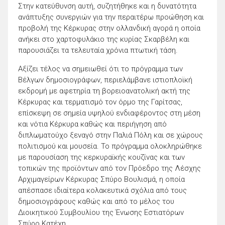
Στην κατεύθυνση αυτή, συζητήθηκε και η δυνατότητα
ανάπτυξης συνεργιών για την περαιτέρω προώθηση και
προβολή της Κέρκυρας στην ολλανδική αγορά η οποία
ανήκει στο χαρτοφυλάκιο της κυρίας Σκαρβέλη και
παρουσιάζει τα τελευταία χρόνια πτωτική τάση.
Αξίζει τέλος να σημειωθεί ότι το πρόγραμμα των
Βέλγων δημοσιογράφων, περιελάμβανε ιστιοπλοϊκή
εκδρομή με αφετηρία τη βορειοανατολική ακτή της
Κέρκυρας και τερματισμό τον όρμο της Γαρίτσας,
επίσκεψη σε σημεία υψηλού ενδιαφέροντος στη μέση
και νότια Κέρκυρα καθώς και περιήγηση από
διπλωματούχο ξεναγό στην Παλιά Πόλη και σε χώρους
πολιτισμού και μουσεία. Το πρόγραμμα ολοκληρώθηκε
με παρουσίαση της κερκυραϊκής κουζίνας και των
τοπικών της προϊόντων από τον Πρόεδρο της Λέσχης
Αρχιμαγείρων Κέρκυρας Σπύρο Βουλισμά, η οποία
απέσπασε ιδιαίτερα κολακευτικά σχόλια από τους
δημοσιογράφους καθώς και από το μέλος του
Διοικητικού Συμβουλίου της Ένωσης Εστιατόρων
Σπύρο Κατέχη.