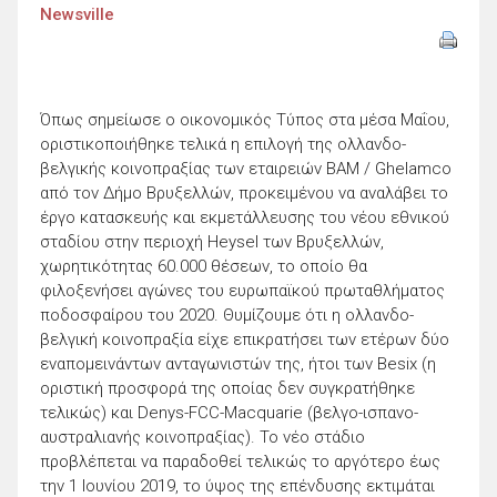
Newsville
Όπως σημείωσε ο οικονομικός Τύπος στα μέσα Μαΐου,
οριστικοποιήθηκε τελικά η επιλογή της ολλανδο-
βελγικής κοινοπραξίας των εταιρειών BAM / Ghelamco
από τον Δήμο Βρυξελλών, προκειμένου να αναλάβει το
έργο κατασκευής και εκμετάλλευσης του νέου εθνικού
σταδίου στην περιοχή Heysel των Βρυξελλών,
χωρητικότητας 60.000 θέσεων, το οποίο θα
φιλοξενήσει αγώνες του ευρωπαϊκού πρωταθλήματος
ποδοσφαίρου του 2020. Θυμίζουμε ότι η ολλανδο-
βελγική κοινοπραξία είχε επικρατήσει των ετέρων δύο
εναπομεινάντων ανταγωνιστών της, ήτοι των Besix (η
οριστική προσφορά της οποίας δεν συγκρατήθηκε
τελικώς) και Denys-FCC-Macquarie (βελγο-ισπανο-
αυστραλιανής κοινοπραξίας). Το νέο στάδιο
προβλέπεται να παραδοθεί τελικώς το αργότερο έως
την 1 Ιουνίου 2019, το ύψος της επένδυσης εκτιμάται