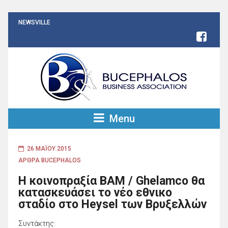
NEWSVILLE
Menu
26 ΜΑΪ́ΟΥ 2015
ΑΡΘΡΑ BUCEPHALOS
Η κοινοπραξία BAM / Ghelamco θα
κατασκευάσει το νέο εθνικο
σταδίο στο Heysel των Βρυξελλών
Συντάκτης: