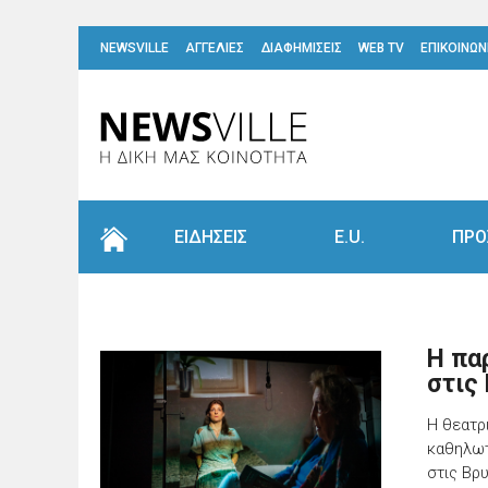
NEWSVILLE
ΑΓΓΕΛΙΕΣ
ΔΙΑΦΗΜΙΣΕΙΣ
WEB TV
ΕΠΙΚΟΙΝΩΝ
ΕΙΔΗΣΕΙΣ
E.U.
ΠΡΟ
Η πα
στις
Η θεατρ
καθηλωτ
στις Βρ