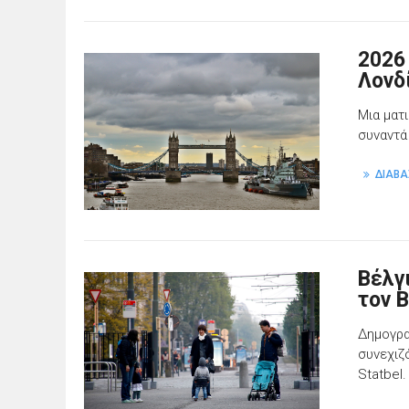
2026 
Λονδ
Μια ματι
συναντά
ΔΙΑΒΑ
Βέλγ
τον 
Δημογρα
συνεχιζ
Statbel.