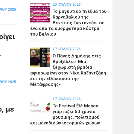
20 ΙΟΥΛΊΟΥ 2026
ΊΟΥ 2025
Το μαγευτικό πνεύμα του
Καρναβαλιού της
Βενετίας ζωντανεύει σε
ένα από τα ομορφότερα κάστρα
του Βελγίου
οίγει
17 ΙΟΥΛΊΟΥ 2026
4
Ο Πάνος Δημάκης στις
Βρυξέλλες: Μια
ξεχωριστή βραδιά
αφιερωμένη στον Νίκο Καζαντζάκη
και την «Οδύσσεια της
ΊΟΥ 2025
Μετάφρασης»
17 ΙΟΥΛΊΟΥ 2026
Το Festival Été Mosan
ο, με
γιορτάζει 50 χρόνια
μουσικής, πολιτισμού
και μοναδικών ιστορικών χώρων
α