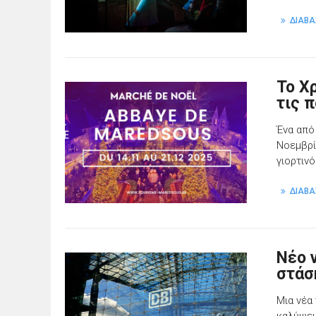
ΔΙΑΒΑ
Το Χ
τις 
Ένα από
Νοεμβρί
γιορτινό
ΔΙΑΒΑ
Νέο 
στάσ
Μια νέα