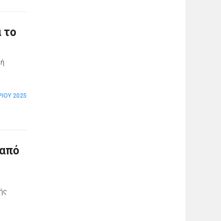
α το
κή
ΊΟΥ 2025
 από
ής