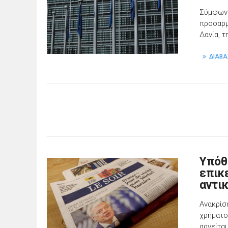
Σύμφωνα
προσαρμ
Δανία, τ
ΔΙΑΒΑ
Υπόθ
επικ
αντι
Ανακρίσ
χρήματο
αρνείτα