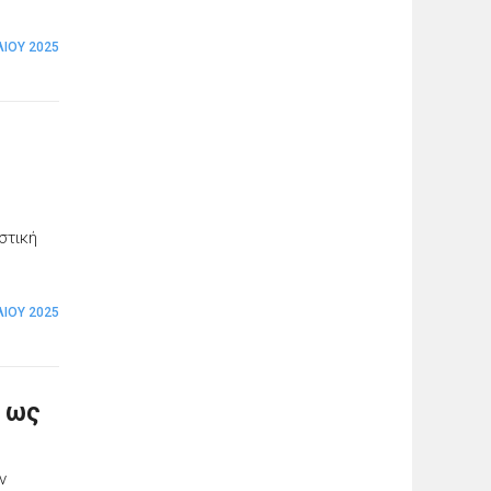
ΛΊΟΥ 2025
στική
ΛΊΟΥ 2025
α ως
ν