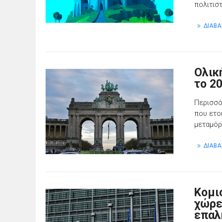
πολιτισ
ΔΙΑΒΑ
Ολικ
το 2
Περισσό
που ετο
μεταμό
ΔΙΑΒΑ
Κομι
χώρε
επαλ