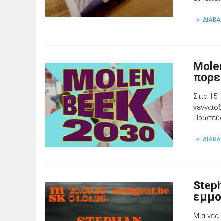
ΔΙΑΒΑ
Mole
πορε
Στις 15
γενναιο
Πρωτεύ
ΔΙΑΒΑ
Step
εμμο
Μια νέα