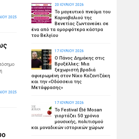
20 ΙΟΥΛΊΟΥ 2026
Το μαγευτικό πνεύμα του
ΛΊΟΥ 2025
Καρναβαλιού της
Βενετίας ζωντανεύει σε
ένα από τα ομορφότερα κάστρα
του Βελγίου
έως
17 ΙΟΥΛΊΟΥ 2026
Ο Πάνος Δημάκης στις
Βρυξέλλες: Μια
οπόσημο
ξεχωριστή βραδιά
κή
αφιερωμένη στον Νίκο Καζαντζάκη
και την «Οδύσσεια της
Μετάφρασης»
ΛΊΟΥ 2025
17 ΙΟΥΛΊΟΥ 2026
Το Festival Été Mosan
γιορτάζει 50 χρόνια
μουσικής, πολιτισμού
και μοναδικών ιστορικών χώρων
υο