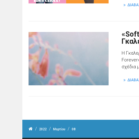
ΔΙΑΒΑ
«Soft
Γκαλε
Η Γκαλε
Forever
σχέδια μ
ΔΙΑΒΑ
/
/
/
2022
Μαρτίου
08