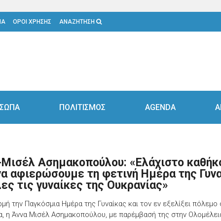
ΙΑ
ΟΡΟΙ ΧΡΗΣΗΣ
ΑΝΑΖΗΤΗΣΗ
ΣΩΠΑ
ΠΟΛΙΤΙΣΜΟΣ
AGENDA
Α
-Μισέλ Ασημακοπούλου: «Ελάχιστο καθήκ
να αφιερώσουμε τη φετινή Ημέρα της Γυν
λες τις γυναίκες της Ουκρανίας»
μή την Παγκόσμια Ημέρα της Γυναίκας και τον εν εξελίξει πόλεμο 
α, η Άννα Μισέλ Ασημακοπούλου, με παρέμβασή της στην Ολομέλει