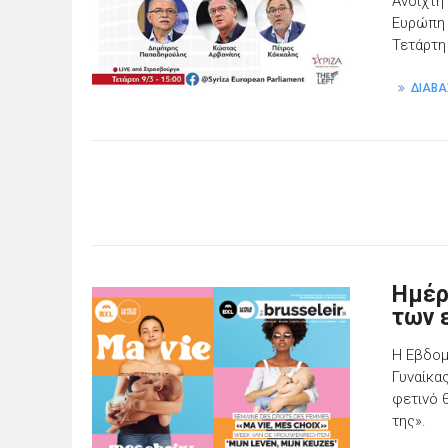
Ανοιχτή
Ευρώπη 
Τετάρτη
ΔΙΑΒΑ
Ημέρ
των 
Η Εβδομ
Γυναίκα
φετινό θ
της».