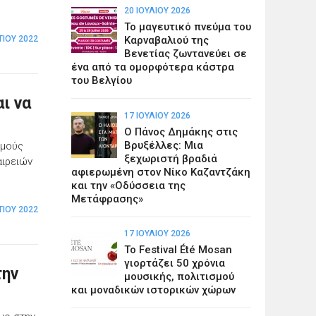
20 ΙΟΥΛΊΟΥ 2026
Το μαγευτικό πνεύμα του
ΤΊΟΥ 2022
Καρναβαλιού της
Βενετίας ζωντανεύει σε
ένα από τα ομορφότερα κάστρα
του Βελγίου
ι να
17 ΙΟΥΛΊΟΥ 2026
Ο Πάνος Δημάκης στις
Βρυξέλλες: Μια
σμούς
ξεχωριστή βραδιά
αιρειών
αφιερωμένη στον Νίκο Καζαντζάκη
και την «Οδύσσεια της
Μετάφρασης»
ΤΊΟΥ 2022
17 ΙΟΥΛΊΟΥ 2026
Το Festival Été Mosan
γιορτάζει 50 χρόνια
την
μουσικής, πολιτισμού
και μοναδικών ιστορικών χώρων