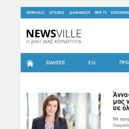
NEWSVILLE
ΑΓΓΕΛΙΕΣ
ΔΙΑΦΗΜΙΣΕΙΣ
WEB TV
ΕΠΙΚΟΙΝΩΝ
ΕΙΔΗΣΕΙΣ
E.U.
ΠΡΟ
Άννα
μας 
σε ό
Με αφορ
Ουκρανί