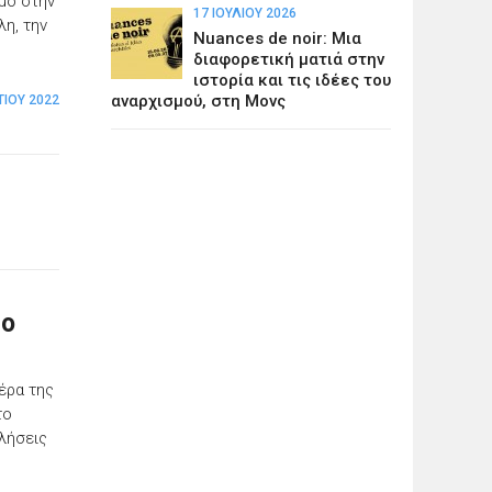
εμο στην
17 ΙΟΥΛΊΟΥ 2026
η, την
Nuances de noir: Μια
διαφορετική ματιά στην
ιστορία και τις ιδέες του
αναρχισμού, στη Μονς
ΤΊΟΥ 2022
ρο
έρα της
το
κλήσεις