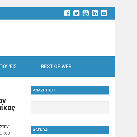
ΠΟΨΕΙΣ
BEST OF WEB
ΑΝΑΖΗΤΗΣΗ
ον
αίκας
στην
AGENDA
α του