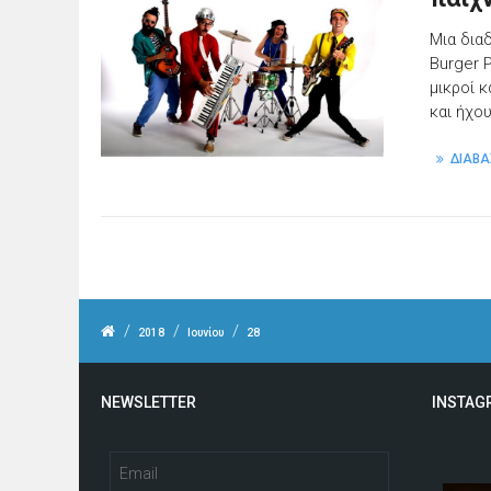
Μια δια
Burger 
μικροί 
και ήχου
ΔΙΑΒΑ
/
/
/
2018
Ιουνίου
28
NEWSLETTER
INSTAG