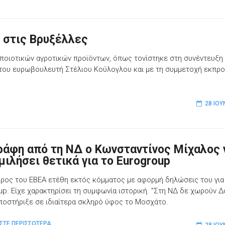
 στις Βρυξέλλες
ποιοτικών αγροτικών προϊόντων, όπως τονίστηκε στη συνέντευξη
του ευρωβουλευτή Στέλιου Κούλογλου και με τη συμμετοχή εκπ
28 ΙΟΥ
ράφη από τη ΝΔ ο Κωνσταντίνος Μίχαλος 
μιλήσει θετικά για το Eurogroup
ρος του ΕΒΕΑ ετέθη εκτός κόμματος με αφορμή δηλώσεις του για
up. Είχε χαρακτηρίσει τη συμφωνία ιστορική. "Στη ΝΔ δε χωρούν Δ
υποστήριξε σε ιδιαίτερα σκληρό ύφος το Μοσχάτο.
ΣΤΕ ΠΕΡΙΣΣΟΤΕΡΑ
28 ΙΟΥ