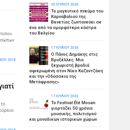
20 ΙΟΥΛΊΟΥ 2026
Το μαγευτικό πνεύμα του
Καρναβαλιού της
Βενετίας ζωντανεύει σε
ένα από τα ομορφότερα κάστρα
του Βελγίου
 τύπου
ροσώπων
17 ΙΟΥΛΊΟΥ 2026
Ο Πάνος Δημάκης στις
Βρυξέλλες: Μια
ΝΊΟΥ 2018
ξεχωριστή βραδιά
αφιερωμένη στον Νίκο Καζαντζάκη
και την «Οδύσσεια της
Μετάφρασης»
γιατί
17 ΙΟΥΛΊΟΥ 2026
Το Festival Été Mosan
 το
γιορτάζει 50 χρόνια
ούρειοι
μουσικής, πολιτισμού
και μοναδικών ιστορικών χώρων
ΝΊΟΥ 2018