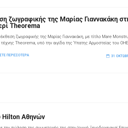
ση ζωγραφικής της Μαρίας Γιαννακάκη στ
ερί Theorema
 έκθεση ζωγραφικής της Μαρίας Γιαννακάκη, με τίτλο Mare Monstr
 τέχνης Theorema, υπό την αιγίδα της Ύπατης Αρμοστείας του ΟΗΕ
ΣΤΕ ΠΕΡΙΣΣΟΤΕΡΑ
31 ΟΚΤΩΒ
 Hilton Αθηνών
ε την πώληση της συμμετοχής της στην Ιονική Ξενοδοχειακαί Επιχ