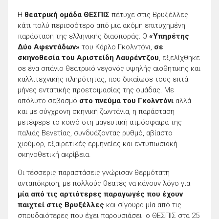
Η
θεατρική ομάδα ΘΕΣΠΙΣ
πέτυχε στις Βρυξέλλες
κάτι πολύ περισσότερο από μια ακόμη επιτυχημένη
παράσταση της ελληνικής διασποράς: Ο
«Υπηρέτης
Δύο Αφεντάδων»
του Κάρλο Γκολντόνι,
σε
σκηνοθεσία του Αριστείδη Λαυρέντζου
, εξελίχθηκε
σε ένα σπάνιο θεατρικό γεγονός υψηλής αισθητικής και
καλλιτεχνικής πληρότητας, που δικαίωσε τους επτά
μήνες εντατικής προετοιμασίας της ομάδας. Με
απόλυτο σεβασμό
στο πνεύμα του Γκολντόνι
αλλά
και με σύγχρονη σκηνική ζωντάνια, η παράσταση
μετέφερε το κοινό στη μαγευτική ατμόσφαιρα της
παλιάς Βενετίας, συνδυάζοντας ρυθμό, αβίαστο
χιούμορ, εξαιρετικές ερμηνείες και εντυπωσιακή
σκηνοθετική ακρίβεια.
Οι τέσσερις παραστάσεις γνώρισαν θερμότατη
ανταπόκριση, με πολλούς θεατές να κάνουν λόγο για
μία από τις αρτιότερες παραγωγές που έχουν
παιχτεί στις Βρυξέλλες
και σίγουρα μία από τις
σπουδαιότερες που έχει παρουσιάσει ο ΘΕΣΠΙΣ στα 25