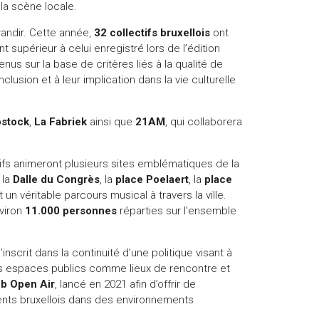
la scène locale.
andir. Cette année,
32 collectifs bruxellois
ont
 supérieur à celui enregistré lors de l’édition
enus sur la base de critères liés à la qualité de
nclusion et à leur implication dans la vie culturelle
stock
,
La Fabriek
ainsi que
21AM
, qui collaborera
.
ctifs animeront plusieurs sites emblématiques de la
 la
Dalle du Congrès
, la
place Poelaert
, la
place
t un véritable parcours musical à travers la ville.
nviron
11.000 personnes
réparties sur l’ensemble
 s’inscrit dans la continuité d’une politique visant à
 les espaces publics comme lieux de rencontre et
ub Open Air
, lancé en 2021 afin d’offrir de
ents bruxellois dans des environnements