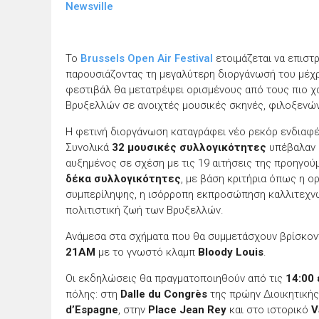
Newsville
Το
Brussels Open Air Festival
ετοιμάζεται να επιστ
παρουσιάζοντας τη μεγαλύτερη διοργάνωσή του μέχρι
φεστιβάλ θα μετατρέψει ορισμένους από τους πιο 
Βρυξελλών σε ανοιχτές μουσικές σκηνές, φιλοξενώ
Η φετινή διοργάνωση καταγράφει νέο ρεκόρ ενδιαφέρ
Συνολικά
32 μουσικές συλλογικότητες
υπέβαλαν 
αυξημένος σε σχέση με τις 19 αιτήσεις της προηγού
δέκα συλλογικότητες
, με βάση κριτήρια όπως η ο
συμπερίληψης, η ισόρροπη εκπροσώπηση καλλιτεχνών
πολιτιστική ζωή των Βρυξελλών.
Ανάμεσα στα σχήματα που θα συμμετάσχουν βρίσκον
21AM
με το γνωστό κλαμπ
Bloody Louis
.
Οι εκδηλώσεις θα πραγματοποιηθούν από τις
14:00 
πόλης: στη
Dalle du Congrès
της πρώην Διοικητικής
d’Espagne
, στην
Place Jean Rey
και στο ιστορικό
V