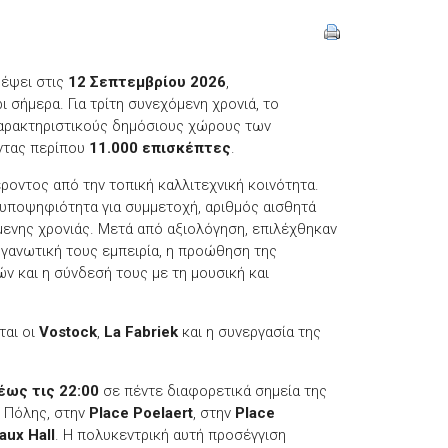
ρέψει στις
12 Σεπτεμβρίου 2026
,
 σήμερα. Για τρίτη συνεχόμενη χρονιά, το
χαρακτηριστικούς δημόσιους χώρους των
ντας περίπου
11.000 επισκέπτες
.
οντος από την τοπική καλλιτεχνική κοινότητα.
υποψηφιότητα για συμμετοχή, αριθμός αισθητά
μενης χρονιάς. Μετά από αξιολόγηση, επιλέχθηκαν
ργανωτική τους εμπειρία, η προώθηση της
 και η σύνδεσή τους με τη μουσική και
ται οι
Vostock
,
La Fabriek
και η συνεργασία της
έως τις 22:00
σε πέντε διαφορετικά σημεία της
 Πόλης, στην
Place Poelaert
, στην
Place
aux Hall
. Η πολυκεντρική αυτή προσέγγιση