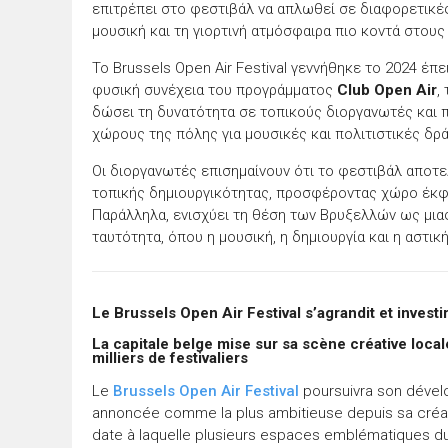
επιτρέπει στο φεστιβάλ να απλωθεί σε διαφορετικέ
μουσική και τη γιορτινή ατμόσφαιρα πιο κοντά στους
Το Brussels Open Air Festival γεννήθηκε το 2024 έ
φυσική συνέχεια του προγράμματος
Club Open Air
,
δώσει τη δυνατότητα σε τοπικούς διοργανωτές και π
χώρους της πόλης για μουσικές και πολιτιστικές δρά
Οι διοργανωτές επισημαίνουν ότι το φεστιβάλ αποτε
τοπικής δημιουργικότητας, προσφέροντας χώρο έκφρ
Παράλληλα, ενισχύει τη θέση των Βρυξελλών ως μιας
ταυτότητα, όπου η μουσική, η δημιουργία και η αστι
Le Brussels Open Air Festival s’agrandit et inves
La capitale belge mise sur sa scène créative loca
milliers de festivaliers
Le
Brussels Open Air Festival
poursuivra son dével
annoncée comme la plus ambitieuse depuis sa créat
date à laquelle plusieurs espaces emblématiques du