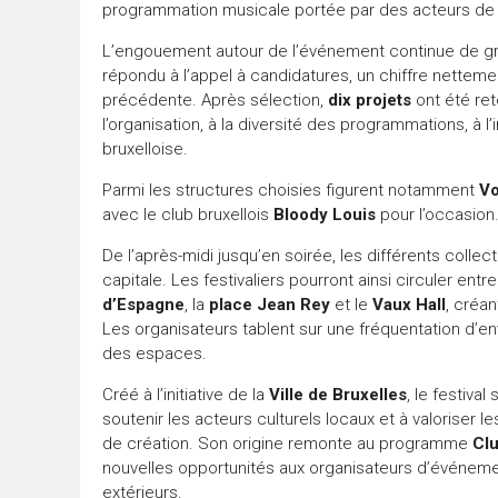
programmation musicale portée par des acteurs de 
L’engouement autour de l’événement continue de gr
répondu à l’appel à candidatures, un chiffre nettement
précédente. Après sélection,
dix projets
ont été ret
l’organisation, à la diversité des programmations, à l’i
bruxelloise.
Parmi les structures choisies figurent notamment
Vo
avec le club bruxellois
Bloody Louis
pour l’occasion
De l’après-midi jusqu’en soirée, les différents colle
capitale. Les festivaliers pourront ainsi circuler entre
d’Espagne
, la
place Jean Rey
et le
Vaux Hall
, créan
Les organisateurs tablent sur une fréquentation d’e
des espaces.
Créé à l’initiative de la
Ville de Bruxelles
, le festival
soutenir les acteurs culturels locaux et à valoriser
de création. Son origine remonte au programme
Cl
nouvelles opportunités aux organisateurs d’événem
extérieurs.