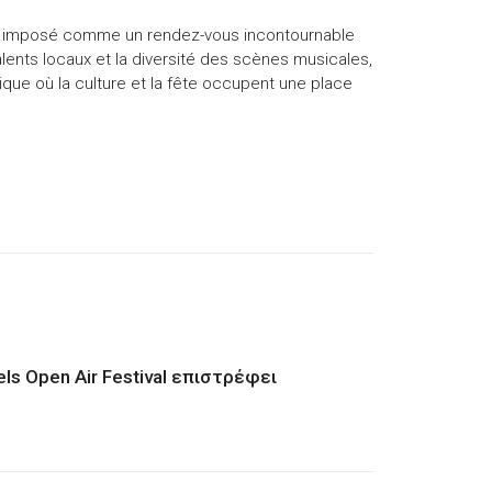
s’est imposé comme un rendez-vous incontournable
talents locaux et la diversité des scènes musicales,
ique où la culture et la fête occupent une place
ls Open Air Festival επιστρέφει