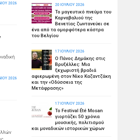
ΝΊΟΥ 2026
20 ΙΟΥΛΊΟΥ 2026
Το μαγευτικό πνεύμα του
Καρναβαλιού της
Βενετίας ζωντανεύει σε
ένα από τα ομορφότερα κάστρα
του Βελγίου
ν
17 ΙΟΥΛΊΟΥ 2026
οναδική
Ο Πάνος Δημάκης στις
Βρυξέλλες: Μια
ξεχωριστή βραδιά
αφιερωμένη στον Νίκο Καζαντζάκη
ΝΊΟΥ 2026
και την «Οδύσσεια της
Μετάφρασης»
17 ΙΟΥΛΊΟΥ 2026
Το Festival Été Mosan
γιορτάζει 50 χρόνια
μουσικής, πολιτισμού
και μοναδικών ιστορικών χώρων
ελλών
ις