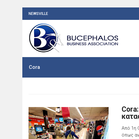
NEWSVILLE
Cora
Cora
κατασ
Από 1η 
όπως αν