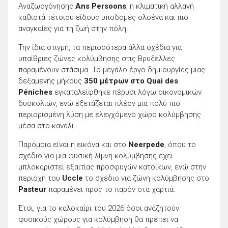
Αναζωογόνησης
Ans Persoons
, η κλιματική αλλαγή
καθιστά τέτοιου είδους υποδομές ολοένα και πιο
αναγκαίες για τη ζωή στην πόλη.
Την ίδια στιγμή, τα περισσότερα άλλα σχέδια για
υπαίθριες ζώνες κολύμβησης στις Βρυξέλλες
παραμένουν στάσιμα. Το μεγάλο έργο δημιουργίας μιας
δεξαμενής μήκους
350 μέτρων στο Quai des
Péniches
εγκαταλείφθηκε πέρυσι λόγω οικονομικών
δυσκολιών, ενώ εξετάζεται πλέον μια πολύ πιο
περιορισμένη λύση με ελεγχόμενο χώρο κολύμβησης
μέσα στο κανάλι.
Παρόμοια είναι η εικόνα και στο
Neerpede
, όπου το
σχέδιο για μια φυσική λίμνη κολύμβησης έχει
μπλοκαριστεί εξαιτίας προσφυγών κατοίκων, ενώ στην
περιοχή του
Uccle
το σχέδιο για ζώνη κολύμβησης στο
Pasteur
παραμένει προς το παρόν στα χαρτιά.
Έτσι, για το καλοκαίρι του 2026 όσοι αναζητούν
φυσικούς χώρους για κολύμβηση θα πρέπει να