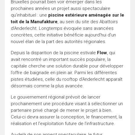
Bruxelles pourrait bien voir émerger dans les
prochaines années un projet aussi spectaculaire
qu’inhabituel : une
piscine extérieure aménagée sur le
toit de la Manufakture
, au sein du site des Abattoirs
d’Anderlecht. Longtemps évoquée sans avancées
concrètes, cette initiative bénéficie aujourd’hui d’un
nouvel élan de la part des autorités régionales.
Depuis la disparition de la piscine estivale
Flow
, qui
avait rencontré un important succès populaire, la
capitale cherche une solution durable pour développer
l’offre de baignade en plein air. Parmi les différentes
pistes étudiées, celle du rooftop d’Anderlecht apparaît
désormais comme la plus avancée.
Le gouvernement régional prévoit de lancer
prochainement une procédure visant à sélectionner un
partenaire privé chargé de mener le projet à bien.
Celui-ci devra assurer la conception, le financement, la
réalisation et l’exploitation future de l’infrastructure.
Au-delà de son aspect spectaculaire, le futur