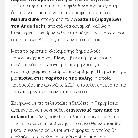
περισσότερο από ποτέ. Το φιλόδοξο σχέδιο για τη
δημιουργία μιας πισίνας στην οροφή του κτιρίου
Manufakture
, στον χώρο των
Abattoirs (Σφαγείων)
του Anderlecht
, αποκτά νέα δυναμική, καθώς η
Περιφέρεια των Βρυξελλών ετοιμάζεται να προχωρήσει
στα επόμενα βήματα για την υλοποίησή του.
Μετά το οριστικό κλείσιμο της δημοφιλούς
προσωρινής πισίνας
Flow
, η βελγική πρωτεύουσα
αναζητά εδώ και χρόνια μια μόνιμη λύση για την
ανάπτυξη χώρων υπαίθριας κολύμβησης. Η πρόταση για
μια
πισίνα στις ταράτσες της πόλης
, η οποία
παρουσιάστηκε αρχικά το 2021, αποτελεί σήμερα το πιο
προχωρημένο και ρεαλιστικό σχέδιο.
Σύμφωνα με τις τελευταίες εξελίξεις, η Περιφέρεια
αναμένεται να προκηρύξει
διαγωνισμό πριν από το
καλοκαίρι
, μόλις δοθεί το τελικό πράσινο φως από
την περιφερειακή κυβέρνηση. Το έργο θα υλοποιηθεί
μέσω συνεργασίας με ιδιωτικό φορέα, ο οποίος θα
αναλάβει το σύνολο της διαδικασίας: από τον