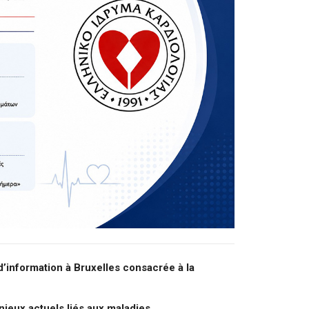
d’information à Bruxelles consacrée à la
njeux actuels liés aux maladies