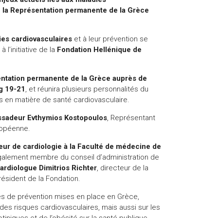
de la Représentation permanente de la Grèce
ies cardiovasculaires
et à leur prévention se
à l’initiative de la
Fondation Hellénique de
ntation permanente de la Grèce auprès de
g 19-21
, et réunira plusieurs personnalités du
 en matière de santé cardiovasculaire.
ssadeur Evthymios Kostopoulos
, Représentant
ropéenne.
eur de cardiologie à la Faculté de médecine de
galement membre du conseil d’administration de
ardiologue Dimitrios Richter
, directeur de la
résident de la Fondation.
es de prévention mises en place en Grèce,
 des risques cardiovasculaires, mais aussi sur les
niques et de l’obésité sur la santé publique.