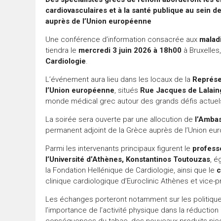
cardiovasculaires et à la santé publique au sein 
auprès de l’Union européenne
Une conférence d’information consacrée aux
malad
tiendra le
mercredi 3 juin 2026 à 18h00
à Bruxelles, 
Cardiologie
.
L’événement aura lieu dans les locaux de la
Représe
l’Union européenne
, situés
Rue Jacques de Lalain
monde médical grec autour des grands défis actuels
La soirée sera ouverte par une allocution de
l’Amba
permanent adjoint de la Grèce auprès de l’Union eu
Parmi les intervenants principaux figurent le
profess
l’Université d’Athènes, Konstantinos Toutouzas
, é
la Fondation Hellénique de Cardiologie, ainsi que le
c
clinique cardiologique d’Euroclinic Athènes et vice-p
Les échanges porteront notamment sur les politiqu
l’importance de l’activité physique dans la réduction
conséquences du tabac, des nouveaux produits nicoti