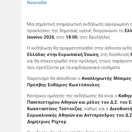
Newsville
Μια σημαντική ενημερωτική εκδήλωση αφιερωμένη 
προκλήσεις της δημόσιας υγείας διοργανώνει το
Ελλ
Ιουνίου 2026
, στις
18:00
, στις Βρυξέλλες.
Η εκδήλωση θα πραγματοποιηθεί στην αίθουσα εκ
Ελλάδας στην Ευρωπαϊκή Ένωση
, στη διεύθυνση
και θα επικεντρωθεί στην πρόληψη, στους παράγοντε
που σχετίζονται με τα καρδιαγγειακά νοσήματα.
Χαιρετισμό θα απευθύνει ο
Αναπληρωτής Μόνιμος 
Πρέσβης Ευθύμιος Κωστόπουλος
.
Κεντρικοί ομιλητές της εκδήλωσης θα είναι ο
Καθηγ
Πανεπιστημίου Αθηνών και μέλος του Δ.Σ. του Ε
Κωνσταντίνος Τούτουζας
, καθώς και ο
Διευθυντή
Ευρωκλινικής Αθηνών και Αντιπρόεδρος του Δ.Σ
Δημήτριος Ρίχτερ
.