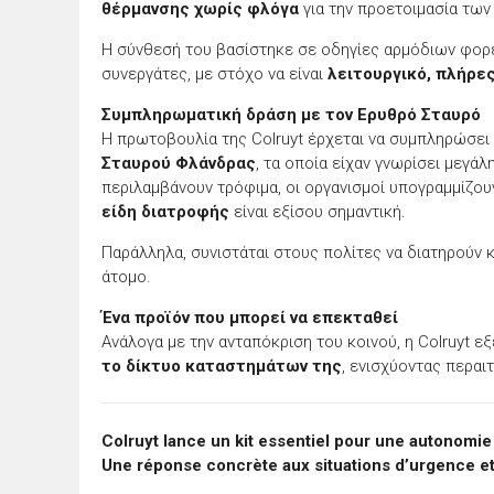
θέρμανσης χωρίς φλόγα
για την προετοιμασία των
Η σύνθεσή του βασίστηκε σε οδηγίες αρμόδιων φορέ
συνεργάτες, με στόχο να είναι
λειτουργικό, πλήρε
Συμπληρωματική δράση με τον Ερυθρό Σταυρό
Η πρωτοβουλία της Colruyt έρχεται να συμπληρώσει
Σταυρού Φλάνδρας
, τα οποία είχαν γνωρίσει μεγάλ
περιλαμβάνουν τρόφιμα, οι οργανισμοί υπογραμμίζου
είδη διατροφής
είναι εξίσου σημαντική.
Παράλληλα, συνιστάται στους πολίτες να διατηρούν 
άτομο.
Ένα προϊόν που μπορεί να επεκταθεί
Ανάλογα με την ανταπόκριση του κοινού, η Colruyt ε
το δίκτυο καταστημάτων της
, ενισχύοντας περαι
Colruyt lance un kit essentiel pour une autonomi
Une réponse concrète aux situations d’urgence e