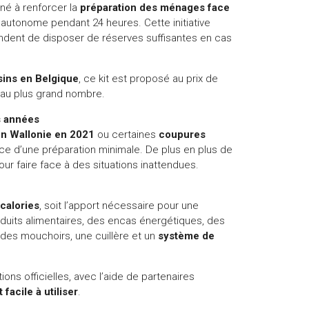
iné à renforcer la
préparation des ménages face
r autonome pendant 24 heures. Cette initiative
andent de disposer de réserves suffisantes en cas
ins en Belgique
, ce kit est proposé au prix de
e au plus grand nombre.
s années
en Wallonie en 2021
ou certaines
coupures
nce d’une préparation minimale. De plus en plus de
r faire face à des situations inattendues.
calories
, soit l’apport nécessaire pour une
oduits alimentaires, des encas énergétiques, des
des mouchoirs, une cuillère et un
système de
s officielles, avec l’aide de partenaires
facile à utiliser
.