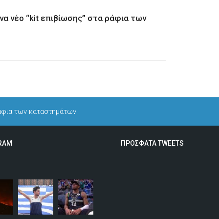
ένα νέο “kit επιβίωσης” στα ράφια των
 ράφια των καταστημάτων
RAM
ΠΡΟΣΦΑΤΑ TWEETS