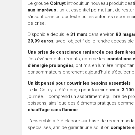
Le groupe
Colruyt
introduit un nouveau produit dest
aux imprévus
: un kit essentiel permettant de reste
s’inscrit dans un contexte où les autorités recomm
de crise.
Disponible depuis le
31 mars
dans environ
80 magas
29,99 euros
, avec l’objectif de le rendre accessibl
Une prise de conscience renforcée ces dernière
Des événements récents, comme les
inondations 
d’énergie prolongées
, ont mis en lumière l’importa
consommateurs cherchent aujourd’hui à s’équiper pou
Un kit pensé pour couvrir les besoins essentiels
Le kit Colruyt a été conçu pour fournir environ
3.100 
journée. Il comprend un assortiment équilibré de pr
boissons, ainsi que des éléments pratiques comme 
chauffage sans flamme
.
L’ensemble a été élaboré sur base de recommandation
spécialisés, afin de garantir une solution
complète et 