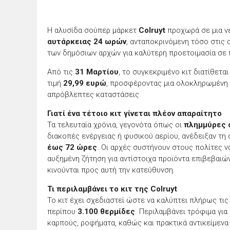
Η αλυσίδα σούπερ μάρκετ
Colruyt
προχωρά σε μια ν
αυτάρκειας 24 ωρών
, ανταποκρινόμενη τόσο στις
των δημόσιων αρχών για καλύτερη προετοιμασία σε 
Από τις
31 Μαρτίου
, το συγκεκριμένο κιτ διατίθετα
τιμή
29,99 ευρώ
, προσφέροντας μια ολοκληρωμένη λ
απρόβλεπτες καταστάσεις.
Γιατί ένα τέτοιο κιτ γίνεται πλέον απαραίτητο
Τα τελευταία χρόνια, γεγονότα όπως οι
πλημμύρες 
διακοπές ενέργειας ή φυσικού αερίου, ανέδειξαν τη
έως 72 ώρες
. Οι αρχές συστήνουν στους πολίτες ν
αυξημένη ζήτηση για αντίστοιχα προϊόντα επιβεβαιώ
κινούνται προς αυτή την κατεύθυνση.
Τι περιλαμβάνει το κιτ της Colruyt
Το κιτ έχει σχεδιαστεί ώστε να καλύπτει πλήρως τις
περίπου
3.100 θερμίδες
. Περιλαμβάνει τρόφιμα για
καρπούς, ροφήματα, καθώς και πρακτικά αντικείμενα