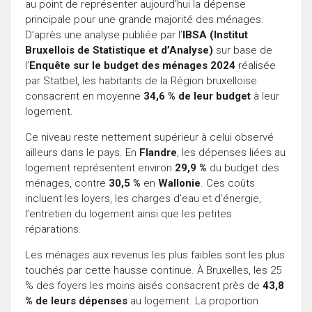
au point de représenter aujourd’hui la dépense
principale pour une grande majorité des ménages.
D’après une analyse publiée par l’
IBSA (Institut
Bruxellois de Statistique et d’Analyse)
sur base de
l’
Enquête sur le budget des ménages 2024
réalisée
par Statbel, les habitants de la Région bruxelloise
consacrent en moyenne
34,6 % de leur budget
à leur
logement.
Ce niveau reste nettement supérieur à celui observé
ailleurs dans le pays. En
Flandre
, les dépenses liées au
logement représentent environ
29,9 %
du budget des
ménages, contre
30,5 %
en
Wallonie
. Ces coûts
incluent les loyers, les charges d’eau et d’énergie,
l’entretien du logement ainsi que les petites
réparations.
Les ménages aux revenus les plus faibles sont les plus
touchés par cette hausse continue. À Bruxelles, les 25
% des foyers les moins aisés consacrent près de
43,8
% de leurs dépenses
au logement. La proportion