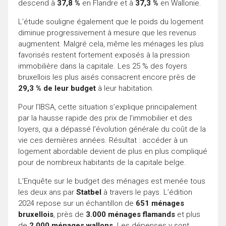
descend à
37,8 %
en Flandre et à
37,3 %
en Wallonie.
L’étude souligne également que le poids du logement
diminue progressivement à mesure que les revenus
augmentent. Malgré cela, même les ménages les plus
favorisés restent fortement exposés à la pression
immobilière dans la capitale. Les 25 % des foyers
bruxellois les plus aisés consacrent encore près de
29,3 % de leur budget
à leur habitation.
Pour l’IBSA, cette situation s’explique principalement
par la hausse rapide des prix de l’immobilier et des
loyers, qui a dépassé l’évolution générale du coût de la
vie ces dernières années. Résultat : accéder à un
logement abordable devient de plus en plus compliqué
pour de nombreux habitants de la capitale belge.
L’Enquête sur le budget des ménages est menée tous
les deux ans par
Statbel
à travers le pays. L’édition
2024 repose sur un échantillon de
651 ménages
bruxellois
, près de
3.000 ménages flamands
et plus
de
2.000 ménages wallons
. Les dépenses y sont