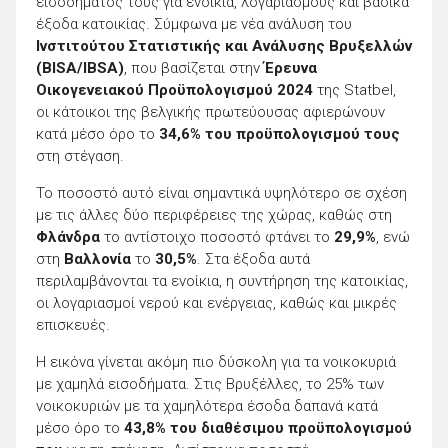
εισοδήματός τους για ενοίκια, λογαριασμούς και βασικά
έξοδα κατοικίας. Σύμφωνα με νέα ανάλυση του
Ινστιτούτου Στατιστικής και Ανάλυσης Βρυξελλών
(BISA/IBSA)
, που βασίζεται στην
Έρευνα
Οικογενειακού Προϋπολογισμού 2024
της Statbel,
οι κάτοικοι της βελγικής πρωτεύουσας αφιερώνουν
κατά μέσο όρο το
34,6% του προϋπολογισμού τους
στη στέγαση.
Το ποσοστό αυτό είναι σημαντικά υψηλότερο σε σχέση
με τις άλλες δύο περιφέρειες της χώρας, καθώς στη
Φλάνδρα
το αντίστοιχο ποσοστό φτάνει το
29,9%
, ενώ
στη
Βαλλονία
το
30,5%
. Στα έξοδα αυτά
περιλαμβάνονται τα ενοίκια, η συντήρηση της κατοικίας,
οι λογαριασμοί νερού και ενέργειας, καθώς και μικρές
επισκευές.
Η εικόνα γίνεται ακόμη πιο δύσκολη για τα νοικοκυριά
με χαμηλά εισοδήματα. Στις Βρυξέλλες, το 25% των
νοικοκυριών με τα χαμηλότερα έσοδα δαπανά κατά
μέσο όρο το
43,8% του διαθέσιμου προϋπολογισμού